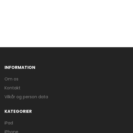
INFORMATION
Om os
Kontakt
Vilkår og person data
KATEGORIER
iPad
iPhone