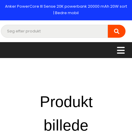
Anker PowerCore III Sense 20K powerbank 20000 mAh 20W sort
| Bedre mobil