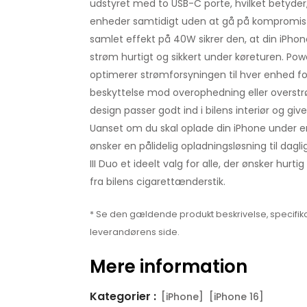
udstyret med to USB-C porte, hvilket betyder
enheder samtidigt uden at gå på kompromi
samlet effekt på 40W sikrer den, at din iPho
strøm hurtigt og sikkert under køreturen. Pow
optimerer strømforsyningen til hver enhed fo
beskyttelse mod overophedning eller overstr
design passer godt ind i bilens interiør og give
Uanset om du skal oplade din iPhone under en 
ønsker en pålidelig opladningsløsning til dagl
III Duo et ideelt valg for alle, der ønsker hurti
fra bilens cigarettænderstik.
* Se den gældende produkt beskrivelse, specifika
leverandørens side.
Mere information
Kategorier :
[iPhone]
[iPhone 16]