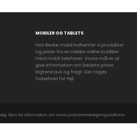
MOBILER OG TABLETS
Hos Bedre mobil indhenter vi produkter
og priser fra en række online butikker
med mobil telefoner. Vores mål er at
give information om bedste priser,
lagterstaus og fragt. Der tages
forbehold for fejl.
alg. Skriv for information om vores prissammenligning platform.