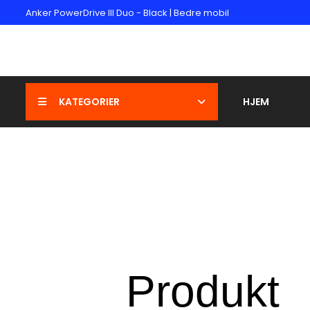
Anker PowerDrive III Duo - Black | Bedre mobil
KATEGORIER
HJEM