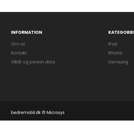
INFORMATION
KATEGORIE
Om os
iPad
Kontakt
iPhone
Vilkår og person data
Samsung
bedremobil.dk © Microsys