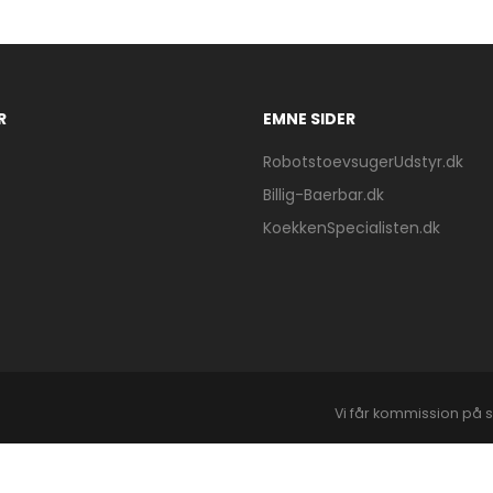
R
EMNE SIDER
RobotstoevsugerUdstyr.dk
Billig-Baerbar.dk
KoekkenSpecialisten.dk
Vi får kommission på s