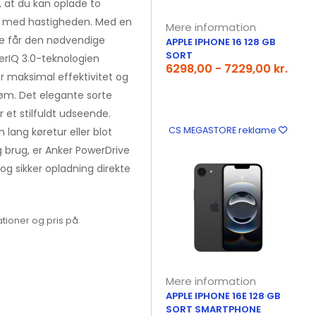
, at du kan oplade to
s med hastigheden. Med en
Mere information
ne får den nødvendige
APPLE IPHONE 16 128 GB
SORT
erIQ 3.0-teknologien
6298,00 - 7229,00 kr.
r maksimal effektivitet og
øm. Det elegante sorte
r et stilfuldt udseende.
CS MEGASTORE reklame
lang køretur eller blot
ig brug, er Anker PowerDrive
g og sikker opladning direkte
tioner og pris på
Mere information
APPLE IPHONE 16E 128 GB
SORT SMARTPHONE