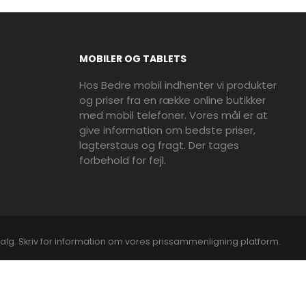
MOBILER OG TABLETS
Hos Bedre mobil indhenter vi produkter
og priser fra en række online butikker
med mobil telefoner. Vores mål er at
give information om bedste priser,
lagterstaus og fragt. Der tages
forbehold for fejl.
alg. Skriv for information om vores prissammenligning platform.