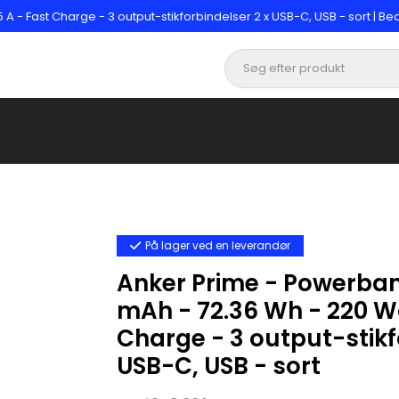
 - Fast Charge - 3 output-stikforbindelser 2 x USB-C, USB - sort | Be
På lager ved en leverandør
Anker Prime - Powerban
mAh - 72.36 Wh - 220 Wa
Charge - 3 output-stikf
USB-C, USB - sort