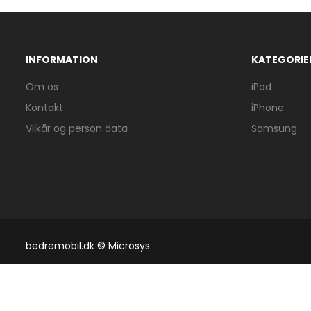
INFORMATION
KATEGORIE
Om os
iPad
Kontakt
iPhone
Vilkår og person data
Samsung
bedremobil.dk © Microsys