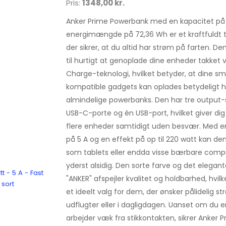
Pris:
1348,00 kr.
Anker Prime Powerbank med en kapacitet på
energimængde på 72,36 Wh er et kraftfuldt til
der sikrer, at du altid har strøm på farten. 
til hurtigt at genoplade dine enheder takke
Charge-teknologi, hvilket betyder, at dine 
kompatible gadgets kan oplades betydeligt 
almindelige powerbanks. Den har tre output-s
USB-C-porte og én USB-port, hvilket giver di
flere enheder samtidigt uden besvær. Med 
på 5 A og en effekt på op til 220 watt kan d
som tablets eller endda visse bærbare compu
yderst alsidig. Den sorte farve og det elega
 - 5 A - Fast
"ANKER" afspejler kvalitet og holdbarhed, hvil
 sort
et ideelt valg for dem, der ønsker pålidelig s
udflugter eller i dagligdagen. Uanset om du er
arbejder væk fra stikkontakten, sikrer Anker 