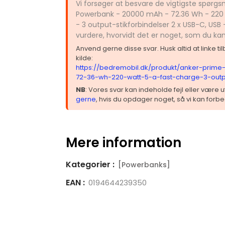
Vi forsøger at besvare de vigtigste spørg
Powerbank - 20000 mAh - 72.36 Wh - 220 
- 3 output-stikforbindelser 2 x USB-C, USB 
vurdere, hvorvidt det er noget, som du ka
Anvend gerne disse svar. Husk altid at linke t
kilde:
https://bedremobil.dk/produkt/anker-pri
72-36-wh-220-watt-5-a-fast-charge-3-outpu
NB
: Vores svar kan indeholde fejl eller være
gerne
, hvis du opdager noget, så vi kan forbe
Mere information
Kategorier :
[Powerbanks]
EAN :
0194644239350