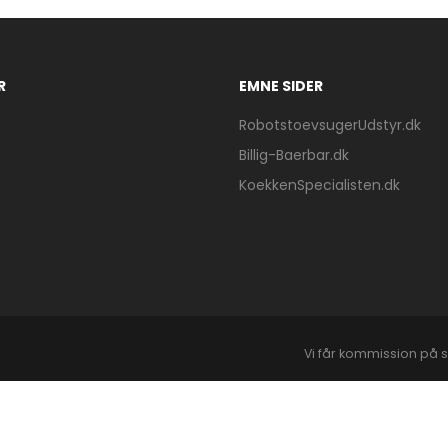
R
EMNE SIDER
RobotstoevsugerUdstyr.dk
Billig-Baerbar.dk
KoekkenSpecialisten.dk
Vi får kommission på s