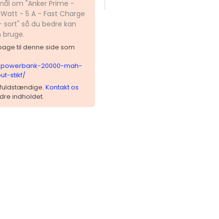
smål om "Anker Prime -
Watt - 5 A - Fast Charge
- sort" så du bedre kan
n bruge.
ilbage til denne side som
me-powerbank-20000-mah-
t-stikf/
 ufuldstændige.
Kontakt os
dre indholdet.