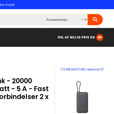
dre mobil
DEL AF BILLIG PRIS DK
CS MEGASTORE reklame
k - 20000
tt - 5 A - Fast
orbindelser 2 x