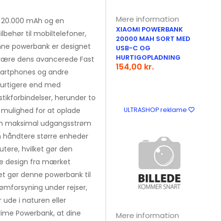
Mere information
 20.000 mAh og en
XIAOMI POWERBANK
behør til mobiltelefoner,
20000 MAH SORT MED
Denne powerbank er designet
USB-C OG
HURTIGOPLADNING
t være dens avancerede Fast
154,00 kr.
smartphones og andre
hurtigere end med
tikforbindelser, herunder to
g mulighed for at oplade
ULTRASHOP reklame
en maksimal udgangsstrøm
en håndtere større enheder
tere, hvilket gør den
nte design fra mærket
ket gør denne powerbank til
trømforsyning under rejser,
 ude i naturen eller
Prime Powerbank, at dine
Mere information