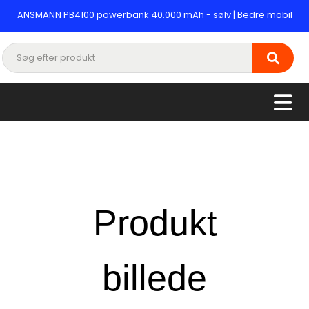
ANSMANN PB4100 powerbank 40.000 mAh - sølv | Bedre mobil