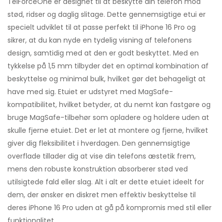
TelForceOne er designet til at beskytte din telefon mod
stød, ridser og daglig slitage. Dette gennemsigtige etui er
specielt udviklet til at passe perfekt til iPhone 16 Pro og
sikrer, at du kan nyde en tydelig visning af telefonens
design, samtidig med at den er godt beskyttet. Med en
tykkelse på 1,5 mm tilbyder det en optimal kombination af
beskyttelse og minimal bulk, hvilket gør det behageligt at
have med sig. Etuiet er udstyret med MagSafe-
kompatibilitet, hvilket betyder, at du nemt kan fastgøre og
bruge MagSafe-tilbehør som opladere og holdere uden at
skulle fjerne etuiet. Det er let at montere og fjerne, hvilket
giver dig fleksibilitet i hverdagen. Den gennemsigtige
overflade tillader dig at vise din telefons æstetik frem,
mens den robuste konstruktion absorberer stød ved
utilsigtede fald eller slag. Alt i alt er dette etuiet ideelt for
dem, der ønsker en diskret men effektiv beskyttelse til
deres iPhone 16 Pro uden at gå på kompromis med stil eller
funktionalitet.