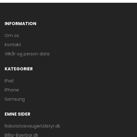
INFORMATION
Om os
Kontakt
Vilkår og person data
KATEGORIER
iPad
iPhone
Samsung
EMNE SIDER
RobotstoevsugerUdstyr.dk
Billig-Baerbar.dk