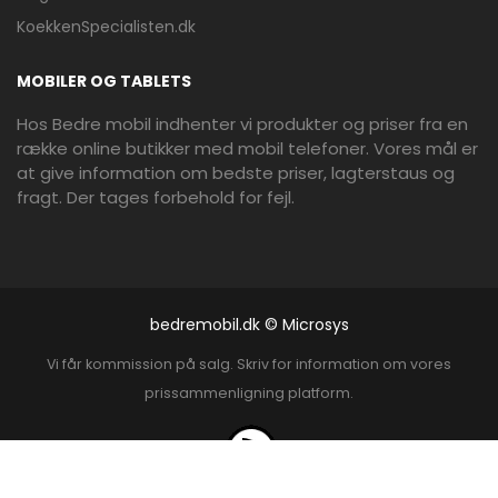
KoekkenSpecialisten.dk
MOBILER OG TABLETS
Hos Bedre mobil indhenter vi produkter og priser fra en
række online butikker med mobil telefoner. Vores mål er
at give information om bedste priser, lagterstaus og
fragt. Der tages forbehold for fejl.
bedremobil.dk © Microsys
Vi får kommission på salg. Skriv for information om vores
prissammenligning platform.