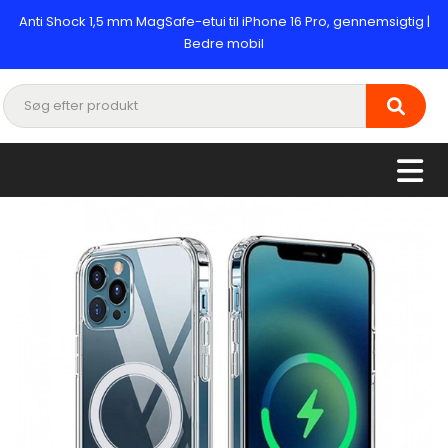
Anti Shock 1,5 mm MagSafe-etui til iPhone 16 Pro, gennemsigtig |
Bedre mobil