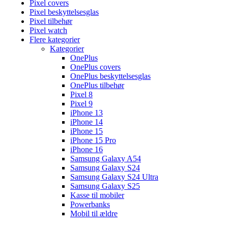
Pixel covers
Pixel beskyttelsesglas
Pixel tilbehør
Pixel watch
Flere kategorier
Kategorier
OnePlus
OnePlus covers
OnePlus beskyttelsesglas
OnePlus tilbehør
Pixel 8
Pixel 9
iPhone 13
iPhone 14
iPhone 15
iPhone 15 Pro
iPhone 16
Samsung Galaxy A54
Samsung Galaxy S24
Samsung Galaxy S24 Ultra
Samsung Galaxy S25
Kasse til mobiler
Powerbanks
Mobil til ældre