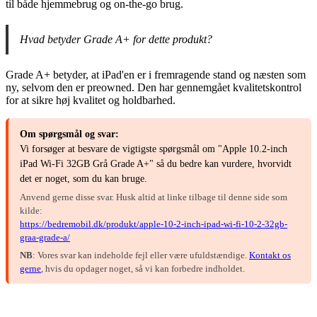
til både hjemmebrug og on-the-go brug.
Hvad betyder Grade A+ for dette produkt?
Grade A+ betyder, at iPad'en er i fremragende stand og næsten som
ny, selvom den er preowned. Den har gennemgået kvalitetskontrol
for at sikre høj kvalitet og holdbarhed.
Om spørgsmål og svar:
Vi forsøger at besvare de vigtigste spørgsmål om "Apple 10.2-inch
iPad Wi-Fi 32GB Grå Grade A+" så du bedre kan vurdere, hvorvidt
det er noget, som du kan bruge.
Anvend gerne disse svar. Husk altid at linke tilbage til denne side som
kilde:
https://bedremobil.dk/produkt/apple-10-2-inch-ipad-wi-fi-10-2-32gb-
graa-grade-a/
NB
: Vores svar kan indeholde fejl eller være ufuldstændige.
Kontakt os
gerne
, hvis du opdager noget, så vi kan forbedre indholdet.