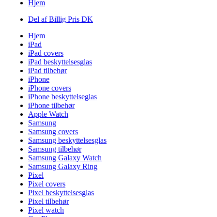
Hjem
Del af Billig Pris DK
Hjem
iPad
iPad covers
iPad beskyttelsesglas
iPad tilbehør
iPhone
iPhone covers
iPhone beskyttelseglas
iPhone tilbehør
Apple Watch
Samsung
Samsung covers
Samsung beskyttelsesglas
Samsung tilbehør
Samsung Galaxy Watch
Samsung Galaxy Ring
Pixel
Pixel covers
Pixel beskyttelsesglas
Pixel tilbehør
Pixel watch