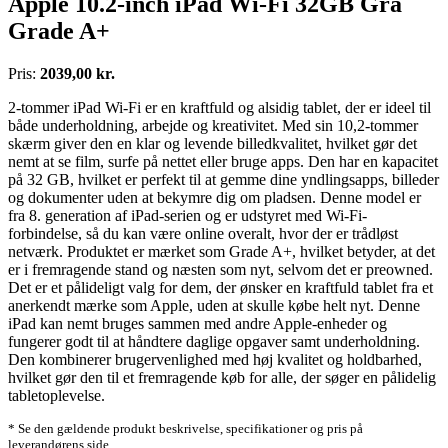
Apple 10.2-inch iPad Wi-Fi 32GB Grå
Grade A+
Pris:
2039,00 kr.
2-tommer iPad Wi-Fi er en kraftfuld og alsidig tablet, der er ideel til
både underholdning, arbejde og kreativitet. Med sin 10,2-tommer
skærm giver den en klar og levende billedkvalitet, hvilket gør det
nemt at se film, surfe på nettet eller bruge apps. Den har en kapacitet
på 32 GB, hvilket er perfekt til at gemme dine yndlingsapps, billeder
og dokumenter uden at bekymre dig om pladsen. Denne model er
fra 8. generation af iPad-serien og er udstyret med Wi-Fi-
forbindelse, så du kan være online overalt, hvor der er trådløst
netværk. Produktet er mærket som Grade A+, hvilket betyder, at det
er i fremragende stand og næsten som nyt, selvom det er preowned.
Det er et pålideligt valg for dem, der ønsker en kraftfuld tablet fra et
anerkendt mærke som Apple, uden at skulle købe helt nyt. Denne
iPad kan nemt bruges sammen med andre Apple-enheder og
fungerer godt til at håndtere daglige opgaver samt underholdning.
Den kombinerer brugervenlighed med høj kvalitet og holdbarhed,
hvilket gør den til et fremragende køb for alle, der søger en pålidelig
tabletoplevelse.
* Se den gældende produkt beskrivelse, specifikationer og pris på
leverandørens side.