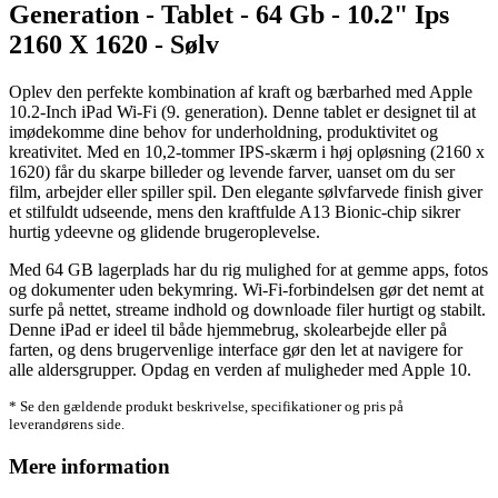
Generation - Tablet - 64 Gb - 10.2" Ips
2160 X 1620 - Sølv
Oplev den perfekte kombination af kraft og bærbarhed med Apple
10.2-Inch iPad Wi-Fi (9. generation). Denne tablet er designet til at
imødekomme dine behov for underholdning, produktivitet og
kreativitet. Med en 10,2-tommer IPS-skærm i høj opløsning (2160 x
1620) får du skarpe billeder og levende farver, uanset om du ser
film, arbejder eller spiller spil. Den elegante sølvfarvede finish giver
et stilfuldt udseende, mens den kraftfulde A13 Bionic-chip sikrer
hurtig ydeevne og glidende brugeroplevelse.
Med 64 GB lagerplads har du rig mulighed for at gemme apps, fotos
og dokumenter uden bekymring. Wi-Fi-forbindelsen gør det nemt at
surfe på nettet, streame indhold og downloade filer hurtigt og stabilt.
Denne iPad er ideel til både hjemmebrug, skolearbejde eller på
farten, og dens brugervenlige interface gør den let at navigere for
alle aldersgrupper. Opdag en verden af muligheder med Apple 10.
* Se den gældende produkt beskrivelse, specifikationer og pris på
leverandørens side.
Mere information