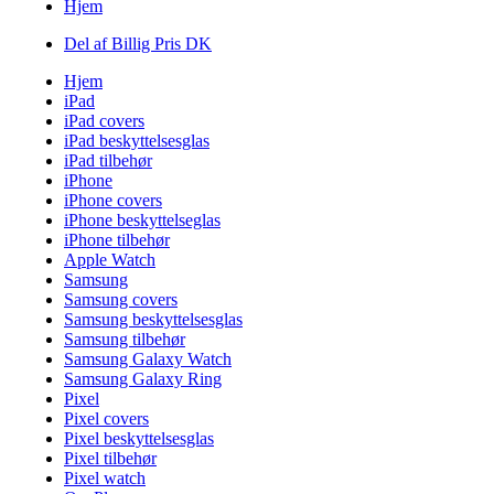
Hjem
Del af Billig Pris DK
Hjem
iPad
iPad covers
iPad beskyttelsesglas
iPad tilbehør
iPhone
iPhone covers
iPhone beskyttelseglas
iPhone tilbehør
Apple Watch
Samsung
Samsung covers
Samsung beskyttelsesglas
Samsung tilbehør
Samsung Galaxy Watch
Samsung Galaxy Ring
Pixel
Pixel covers
Pixel beskyttelsesglas
Pixel tilbehør
Pixel watch