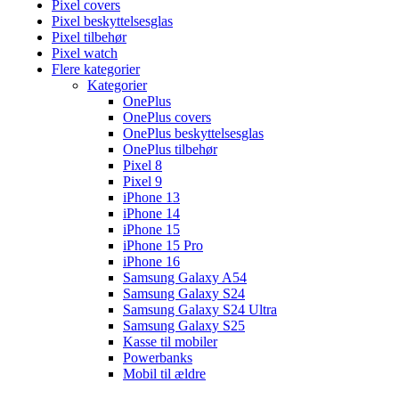
Pixel covers
Pixel beskyttelsesglas
Pixel tilbehør
Pixel watch
Flere kategorier
Kategorier
OnePlus
OnePlus covers
OnePlus beskyttelsesglas
OnePlus tilbehør
Pixel 8
Pixel 9
iPhone 13
iPhone 14
iPhone 15
iPhone 15 Pro
iPhone 16
Samsung Galaxy A54
Samsung Galaxy S24
Samsung Galaxy S24 Ultra
Samsung Galaxy S25
Kasse til mobiler
Powerbanks
Mobil til ældre