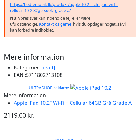
https://bedremobil.dk/produkt/apple-10-2-inch-ipad-wi-fi-
cellular-10-2-32gb-soelv-grade-a/
NB
: Vores svar kan indeholde fejl eller være
ufuldstændige.
Kontakt os gerne
, hvis du opdager noget, så vi
kan forbedre indholdet.
Mere information
Kategorier :
[iPad]
EAN :
5711802713108
ULTRASHOP reklame
Mere information
Apple iPad 10,2" Wi-Fi + Cellular 64GB Grå Grade A
2119,00 kr.