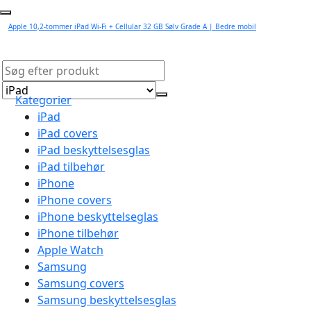
Apple 10,2-tommer iPad Wi-Fi + Cellular 32 GB Sølv Grade A | Bedre mobil
Kategorier
iPad
iPad covers
iPad beskyttelsesglas
iPad tilbehør
iPhone
iPhone covers
iPhone beskyttelseglas
iPhone tilbehør
Apple Watch
Samsung
Samsung covers
Samsung beskyttelsesglas