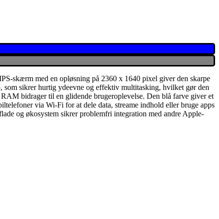
er IPS-skærm med en opløsning på 2360 x 1640 pixel giver den skarpe
ip, som sikrer hurtig ydeevne og effektiv multitasking, hvilket gør den
B RAM bidrager til en glidende brugeroplevelse. Den blå farve giver et
telefoner via Wi-Fi for at dele data, streame indhold eller bruge apps
gerflade og økosystem sikrer problemfri integration med andre Apple-