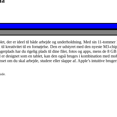
lå
blet, der er ideel til både arbejde og underholdning. Med sin 11-tomm
tet til kreativitet til en fornøjelse. Den er udstyret med den nyeste M3-ch
gerplads har du rigelig plads til dine filer, fotos og apps, mens de 8 G
 er designet som en tablet, kan den også bruges i kombination med mobil
anset om du skal arbejde, studere eller slappe af. Apple’s intuitive bru
side.