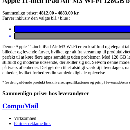
Apple 11-inch iPad Air M3 Wi-Fi 128GB b
Sammenlign priser:
4812,00 - 4883,00 kr.
Farver inklusiv den valgte blå / blue :
Denne Apple 11-inch iPad Air M3 Wi-Fi er en kraftfuld og elegant ta
billeder og levende farver, hvilket gør alt fra streaming til produktivi
perfekt til at køre flere apps samtidigt uden problemer. Med 128 GB la
stilfuldt og moderne udseende, der skiller sig ud. Selvom denne model
på tværs af enheder. Det gør den til et alsidigt værktøj i hverdagen, u
enheder, hvilket forbedrer din samlede digitale oplevelse.
* Se den gældende produkt beskrivelse, specifikationer og pris på leverandørens 
Sammenlign priser hos leverandører
CompuMail
Virksomhed
Partner reklame link