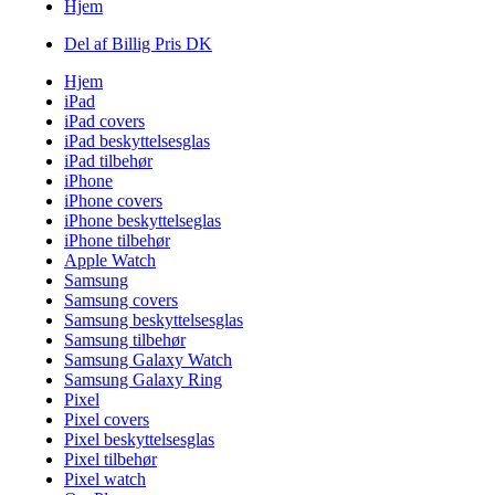
Hjem
Del af Billig Pris DK
Hjem
iPad
iPad covers
iPad beskyttelsesglas
iPad tilbehør
iPhone
iPhone covers
iPhone beskyttelseglas
iPhone tilbehør
Apple Watch
Samsung
Samsung covers
Samsung beskyttelsesglas
Samsung tilbehør
Samsung Galaxy Watch
Samsung Galaxy Ring
Pixel
Pixel covers
Pixel beskyttelsesglas
Pixel tilbehør
Pixel watch