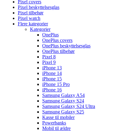
Pixel covers
Pixel beskyttelsesglas
Pixel tilbehør
Pixel watch
Flere kategorier
Kategorier
OnePlus
OnePlus covers
OnePlus beskyttelsesglas
OnePlus tilbehør
Pixel 8
Pixel 9
iPhone 13
iPhone 14
iPhone 15
iPhone 15 Pro
iPhone 16
Samsung Galaxy A54
Samsung Galaxy S24
Samsung Galaxy S24 Ultra
Samsung Galaxy S25
Kasse til mobiler
Powerbanks
Mobil til ældre