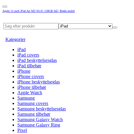
Apple 11-inch iPad Air M3 Wi-Fi 128GB blå | Bedre mobil
Kategorier
iPad
iPad covers
iPad beskyttelsesglas
iPad tilbehør
iPhone
iPhone covers
iPhone beskyttelseglas
iPhone tilbehør
Apple Watch
Samsung
Samsung covers
Samsung beskyttelsesglas
Samsung tilbehør
Samsung Galaxy Watch
Samsung Galaxy Ring
Pixel