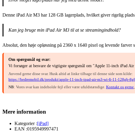
Denne iPad Air M3 har 128 GB lagerplads, hvilket giver rigelig plads 
Kan jeg bruge min iPad Air M3 til at se streamingindhold?
Absolut, den høje opløsning på 2360 x 1640 pixel og levende farver si
Om spørgsmål og svar:
Vi forsøger at besvare de vigtigste spørgsmål om "Apple 11-inch iPad Ai
Anvend gerne disse svar. Husk altid at linke tilbage til denne side som kilde:
https://bedremobil.dk/produkt/apple-11-inch-ipad-air-m3-wi-fi-11-128gb-8gb
NB
: Vores svar kan indeholde fejl eller være ufuldstændige.
Kontakt os gerne
Mere information
Kategorier :
[iPad]
EAN :
0195949997471