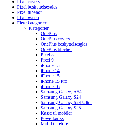
Pixel covers
Pixel beskyttelsesglas
Pixel tilbehør
Pixel watch
Flere kategorier
Kategorier
OnePlus
OnePlus covers
OnePlus beskyttelsesglas
OnePlus tilbehør
Pixel 8
Pixel 9
iPhone 13
iPhone 14
iPhone 15
iPhone 15 Pro
iPhone 16
Samsung Galaxy A54
Samsung Galaxy S24
Samsung Galaxy S24 Ultra
Samsung Galaxy S25
Kasse til mobiler
Powerbanks
Mobil til ældre