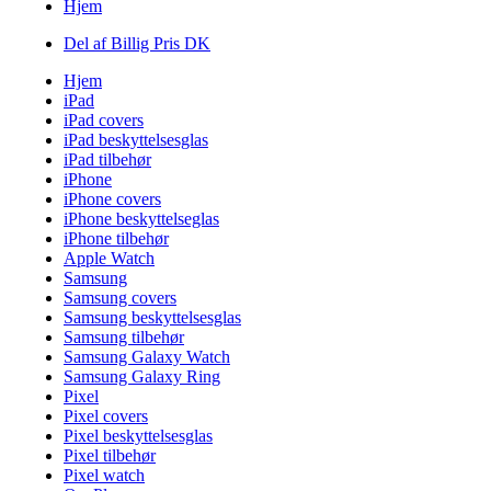
Hjem
Del af Billig Pris DK
Hjem
iPad
iPad covers
iPad beskyttelsesglas
iPad tilbehør
iPhone
iPhone covers
iPhone beskyttelseglas
iPhone tilbehør
Apple Watch
Samsung
Samsung covers
Samsung beskyttelsesglas
Samsung tilbehør
Samsung Galaxy Watch
Samsung Galaxy Ring
Pixel
Pixel covers
Pixel beskyttelsesglas
Pixel tilbehør
Pixel watch