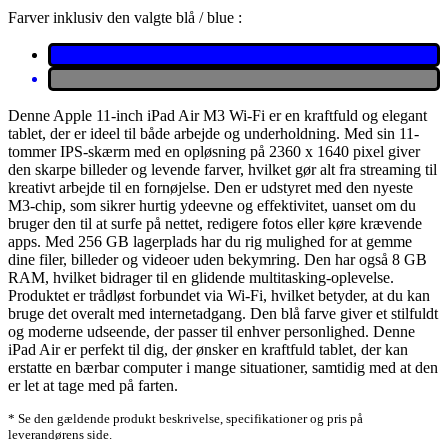
Farver inklusiv den valgte blå / blue :
Denne Apple 11-inch iPad Air M3 Wi-Fi er en kraftfuld og elegant
tablet, der er ideel til både arbejde og underholdning. Med sin 11-
tommer IPS-skærm med en opløsning på 2360 x 1640 pixel giver
den skarpe billeder og levende farver, hvilket gør alt fra streaming til
kreativt arbejde til en fornøjelse. Den er udstyret med den nyeste
M3-chip, som sikrer hurtig ydeevne og effektivitet, uanset om du
bruger den til at surfe på nettet, redigere fotos eller køre krævende
apps. Med 256 GB lagerplads har du rig mulighed for at gemme
dine filer, billeder og videoer uden bekymring. Den har også 8 GB
RAM, hvilket bidrager til en glidende multitasking-oplevelse.
Produktet er trådløst forbundet via Wi-Fi, hvilket betyder, at du kan
bruge det overalt med internetadgang. Den blå farve giver et stilfuldt
og moderne udseende, der passer til enhver personlighed. Denne
iPad Air er perfekt til dig, der ønsker en kraftfuld tablet, der kan
erstatte en bærbar computer i mange situationer, samtidig med at den
er let at tage med på farten.
* Se den gældende produkt beskrivelse, specifikationer og pris på
leverandørens side.