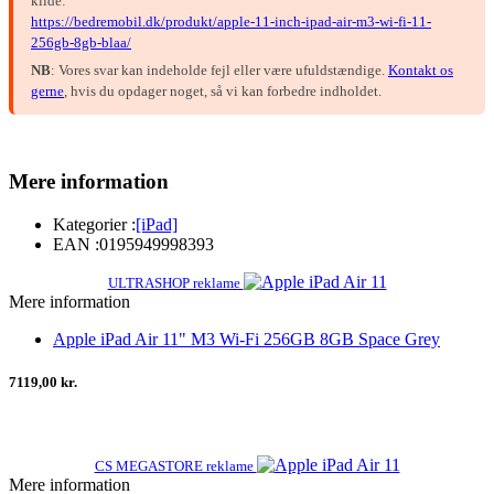
kilde:
https://bedremobil.dk/produkt/apple-11-inch-ipad-air-m3-wi-fi-11-
256gb-8gb-blaa/
NB
: Vores svar kan indeholde fejl eller være ufuldstændige.
Kontakt os
gerne
, hvis du opdager noget, så vi kan forbedre indholdet.
Mere information
Kategorier :
[iPad]
EAN :
0195949998393
ULTRASHOP reklame
Mere information
Apple iPad Air 11" M3 Wi-Fi 256GB 8GB Space Grey
7119,00 kr.
CS MEGASTORE reklame
Mere information