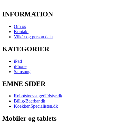
INFORMATION
Om os
Kontakt
Vilkår og person data
KATEGORIER
iPad
iPhone
Samsung
EMNE SIDER
RobotstoevsugerUdstyr.dk
Billig-Baerbar.dk
KoekkenSpecialisten.dk
Mobiler og tablets