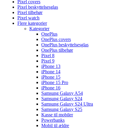
Pixel covers
Pixel beskyttelsesglas
Pixel tilbehør
Pixel watch
Flere kategorier
Kategorier
OnePlus
OnePlus covers
OnePlus beskyttelsesglas
OnePlus tilbehør
Pixel 8
Pixel 9
iPhone 13
iPhone 14
iPhone 15
iPhone 15 Pro
iPhone 16
Samsung Galaxy A54
Samsung Galaxy S24
Samsung Galaxy S24 Ultra
Samsung Galaxy S25
Kasse til mobiler
Powerbanks
Mobil til ældre