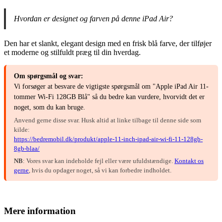
Hvordan er designet og farven på denne iPad Air?
Den har et slankt, elegant design med en frisk blå farve, der tilføjer
et moderne og stilfuldt præg til din hverdag.
Om spørgsmål og svar:
Vi forsøger at besvare de vigtigste spørgsmål om "Apple iPad Air 11-
tommer Wi-Fi 128GB Blå" så du bedre kan vurdere, hvorvidt det er
noget, som du kan bruge.
Anvend gerne disse svar. Husk altid at linke tilbage til denne side som
kilde:
https://bedremobil.dk/produkt/apple-11-inch-ipad-air-wi-fi-11-128gb-
8gb-blaa/
NB
: Vores svar kan indeholde fejl eller være ufuldstændige.
Kontakt os
gerne
, hvis du opdager noget, så vi kan forbedre indholdet.
Mere information