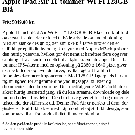
Apple iPad Air 11-tommer Wi-Fi 128GB
Blå
Pris:
5049,00 kr.
Apple 11-inch iPad Air Wi-Fi 11" 128GB 8GB Blå er en kraftfuld
og elegant tablet, der er ideel til både arbejde og underholdning.
Med sin slanke design og den smukke blå farve tilføjer den et
stilfuldt præg til din hverdag. Udstyret med Apples M2-chip sikrer
den hurtig ydeevne, hvilket gør det nemt at håndtere flere opgaver
samtidigt, fra at surfe på nettet til at køre krævende apps. Den 11-
tommer IPS-skærm med en opløsning på 2360 x 1640 pixel giver
skarpe billeder og levende farver, hvilket gør alt fra film til
fotooplevelser mere imponerende. Med 128 GB lagerplads har du
rig mulighed for at gemme dine yndlingsapps, billeder og
dokumenter uden bekymring. Den medfølgende Wi-Fi-forbindelse
sikrer hurtig internetadgang, så du kan streame, downloade og dele
indhold uden afbrydelser. Den blå farve giver et friskt og moderne
udseende, der skiller sig ud. Denne iPad Air er perfekt til dem, der
ønsker en kraftfuld tablet med høj mobilitet og stilfuldt design, som
kan bruges til alt fra produktivitet til underholdning.
* Se den gældende produkt beskrivelse, specifikationer og pris på
leverandørens side.