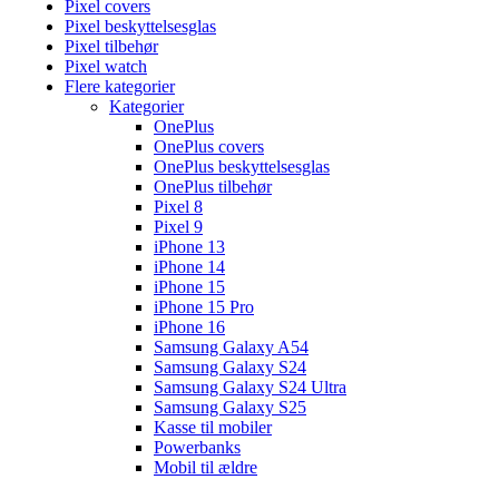
Pixel covers
Pixel beskyttelsesglas
Pixel tilbehør
Pixel watch
Flere kategorier
Kategorier
OnePlus
OnePlus covers
OnePlus beskyttelsesglas
OnePlus tilbehør
Pixel 8
Pixel 9
iPhone 13
iPhone 14
iPhone 15
iPhone 15 Pro
iPhone 16
Samsung Galaxy A54
Samsung Galaxy S24
Samsung Galaxy S24 Ultra
Samsung Galaxy S25
Kasse til mobiler
Powerbanks
Mobil til ældre