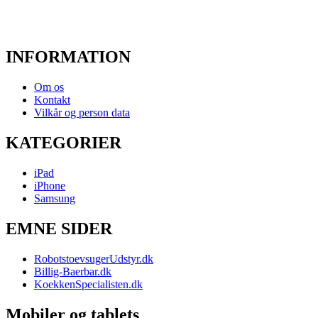
INFORMATION
Om os
Kontakt
Vilkår og person data
KATEGORIER
iPad
iPhone
Samsung
EMNE SIDER
RobotstoevsugerUdstyr.dk
Billig-Baerbar.dk
KoekkenSpecialisten.dk
Mobiler og tablets