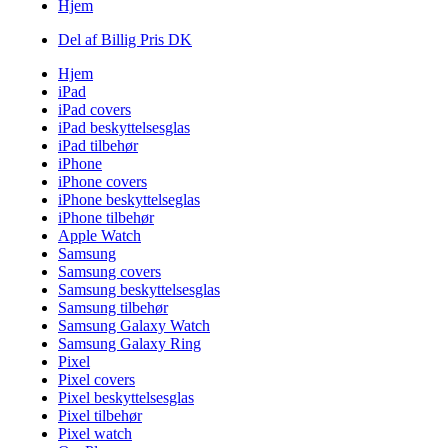
Hjem
Del af Billig Pris DK
Hjem
iPad
iPad covers
iPad beskyttelsesglas
iPad tilbehør
iPhone
iPhone covers
iPhone beskyttelseglas
iPhone tilbehør
Apple Watch
Samsung
Samsung covers
Samsung beskyttelsesglas
Samsung tilbehør
Samsung Galaxy Watch
Samsung Galaxy Ring
Pixel
Pixel covers
Pixel beskyttelsesglas
Pixel tilbehør
Pixel watch