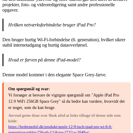
projekter, foto- og videoredigering samt andre professionelle
opgaver.
Hvilken netværksforbindelse bruger iPad Pro?
Den bruger hurtig Wi-Fi-forbindelse (6. generation), hvilket sikrer
stabil internetadgang og hurtig dataoverførsel.
Hvad er farven på denne iPad-model?
Denne model kommer i den elegante Space Grey-farve.
Om spørgsmål og svar:
Vi forsøger at besvare de vigtigste spørgsmål om "Apple iPad Pro
12.9 WiFi 256GB Space Grey" så du bedre kan vurdere, hvorvidt det
er noget, som du kan bruge.
Anvend gerne disse svar. Husk altid at linke tilbage til denne side som
kilde:
https://bedremobil.dk/produkt/apple-12-9-inch-ipad-pro-wi-fi-6-
generation-tablet-256-gb-12-9-ips-2732-x-2048-s/