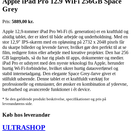
Apple iPad Pro 12.9 WiFi 256GB Space
Grey
Pris:
5889,00 kr.
Apple 12,9-tommer iPad Pro Wi-Fi (6. generation) er en kraftfuld og
alsidig tablet, der er ideel til både arbejde og underholdning. Med en
stor 12,9" IPS-skærm med en opløsning på 2732 x 2048 pixels får
du skarpe billeder og levende farver, hvilket gør den perfekt til at se
film, redigere fotos eller arbejde med kreative projekter. Den har 256
GB lagerplads, så du har rig plads til apps, dokumenter og medier.
iPad Pro er udstyret med den nyeste teknologi fra Apple, herunder
hurtig Wi-Fi-forbindelse, hvilket sikrer hurtig dataoverførsel og
stabil internetadgang. Den elegante Space Grey-farve giver et
stilfuldt udseende. Denne tablet er et kraftfuldt værktøj for
professionelle og entusiaster, der ønsker en kombination af ydeevne,
bærbarhed og avancerede funktioner i ét device.
* Se den gældende produkt beskrivelse, specifikationer og pris på
leverandørens side.
Køb hos leverandør
ULTRASHOP