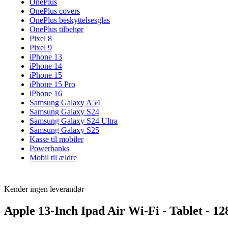
OnePlus
OnePlus covers
OnePlus beskyttelsesglas
OnePlus tilbehør
Pixel 8
Pixel 9
iPhone 13
iPhone 14
iPhone 15
iPhone 15 Pro
iPhone 16
Samsung Galaxy A54
Samsung Galaxy S24
Samsung Galaxy S24 Ultra
Samsung Galaxy S25
Kasse til mobiler
Powerbanks
Mobil til ældre
Kender ingen leverandør
Apple 13-Inch Ipad Air Wi-Fi - Tablet - 12