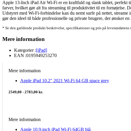
Apple 13-Inch iPad Air Wi-Fi er en kraftfuld og slank tablet, perfek
farver, hvilket gør alt fra streaming til produktivitet til en fornøjels
Udstyret med Wi-Fi-forbindelse kan du nemt surfe på nettet, streame
gør den ideel til både professionelle og private brugere, der ønsker en 
* Se den gældende produkt beskrivelse, specifikationer og pris på leverandørens 
Mere information
Kategorier :
[iPad]
EAN :
0195949253270
Mere information
Apple iPad 10.2" 2021 Wi-Fi 64 GB space grey
2549,00 - 2783,00 kr.
Mere information
Apple 10.9-inch iPad Wi-Fi 64GB blå