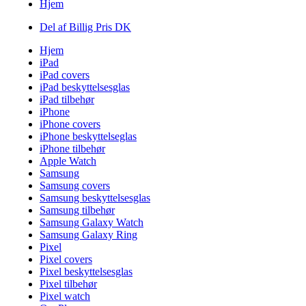
Hjem
Del af Billig Pris DK
Hjem
iPad
iPad covers
iPad beskyttelsesglas
iPad tilbehør
iPhone
iPhone covers
iPhone beskyttelseglas
iPhone tilbehør
Apple Watch
Samsung
Samsung covers
Samsung beskyttelsesglas
Samsung tilbehør
Samsung Galaxy Watch
Samsung Galaxy Ring
Pixel
Pixel covers
Pixel beskyttelsesglas
Pixel tilbehør
Pixel watch