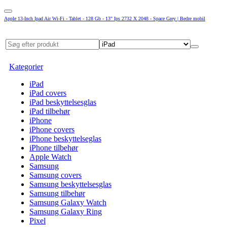
Apple 13-Inch Ipad Air Wi-Fi - Tablet - 128 Gb - 13" Ips 2732 X 2048 - Space Grey | Bedre mobil
Kategorier
iPad
iPad covers
iPad beskyttelsesglas
iPad tilbehør
iPhone
iPhone covers
iPhone beskyttelseglas
iPhone tilbehør
Apple Watch
Samsung
Samsung covers
Samsung beskyttelsesglas
Samsung tilbehør
Samsung Galaxy Watch
Samsung Galaxy Ring
Pixel