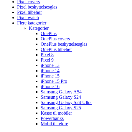
Pixel covers
Pixel beskyttelsesglas
Pixel tilbehør
Pixel watch
Flere kategorier
Kategorier
OnePlus
OnePlus covers
OnePlus beskyttelsesglas
OnePlus tilbehør
Pixel 8
Pixel 9
iPhone 13
iPhone 14
iPhone 15
iPhone 15 Pro
iPhone 16
Samsung Galaxy A54
Samsung Galaxy S24
Samsung Galaxy S24 Ultra
Samsung Galaxy S25
Kasse til mobiler
Powerbanks
Mobil til ældre