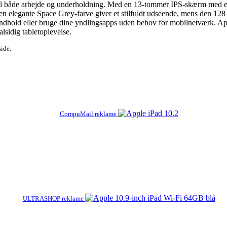
t til både arbejde og underholdning. Med en 13-tommer IPS-skærm med e
e. Den elegante Space Grey-farve giver et stilfuldt udseende, mens den 12
 indhold eller bruge dine yndlingsapps uden behov for mobilnetværk. A
alsidig tabletoplevelse.
side.
CompuMail reklame
ULTRASHOP reklame