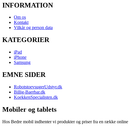
INFORMATION
Om os
Kontakt
Vilkår og person data
KATEGORIER
iPad
iPhone
Samsung
EMNE SIDER
RobotstoevsugerUdstyr.dk
Billig-Baerbar.dk
KoekkenSpecialisten.dk
Mobiler og tablets
Hos Bedre mobil indhenter vi produkter og priser fra en række online b