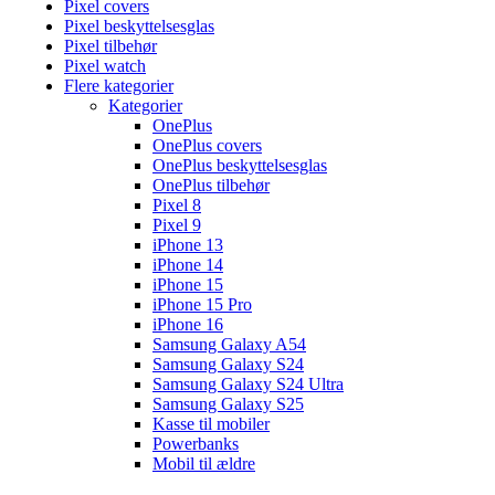
Pixel covers
Pixel beskyttelsesglas
Pixel tilbehør
Pixel watch
Flere kategorier
Kategorier
OnePlus
OnePlus covers
OnePlus beskyttelsesglas
OnePlus tilbehør
Pixel 8
Pixel 9
iPhone 13
iPhone 14
iPhone 15
iPhone 15 Pro
iPhone 16
Samsung Galaxy A54
Samsung Galaxy S24
Samsung Galaxy S24 Ultra
Samsung Galaxy S25
Kasse til mobiler
Powerbanks
Mobil til ældre