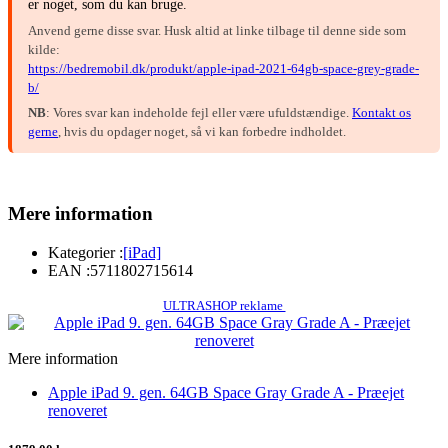
er noget, som du kan bruge.
Anvend gerne disse svar. Husk altid at linke tilbage til denne side som
kilde:
https://bedremobil.dk/produkt/apple-ipad-2021-64gb-space-grey-grade-
b/
NB
: Vores svar kan indeholde fejl eller være ufuldstændige.
Kontakt os
gerne
, hvis du opdager noget, så vi kan forbedre indholdet.
Mere information
Kategorier :
[iPad]
EAN :
5711802715614
ULTRASHOP reklame
Mere information
Apple iPad 9. gen. 64GB Space Gray Grade A - Præejet
renoveret