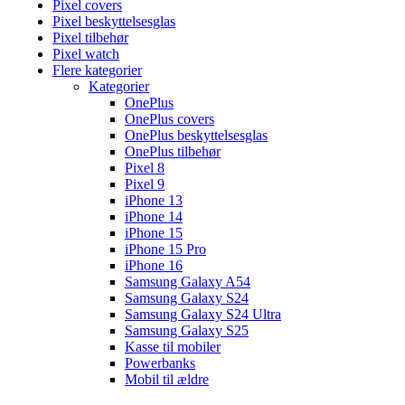
Pixel covers
Pixel beskyttelsesglas
Pixel tilbehør
Pixel watch
Flere kategorier
Kategorier
OnePlus
OnePlus covers
OnePlus beskyttelsesglas
OnePlus tilbehør
Pixel 8
Pixel 9
iPhone 13
iPhone 14
iPhone 15
iPhone 15 Pro
iPhone 16
Samsung Galaxy A54
Samsung Galaxy S24
Samsung Galaxy S24 Ultra
Samsung Galaxy S25
Kasse til mobiler
Powerbanks
Mobil til ældre