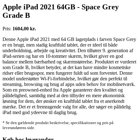
Apple iPad 2021 64GB - Space Grey
Grade B
Pris:
1604,00 kr.
Denne Apple iPad 2021 med 64 GB lagerplads i farven Space Grey
er en brugt, men stadig kraftfuld tablet, der er ideel til både
underholdning, arbejde og kreativitet. Den tilhører 9. generation af
iPad-serien og har en 10-tommer skærm, hvilket giver en god
balance mellem bærbarhed og skærmstørrelse. Produktet er vurderet
som Grade B, hvilket betyder, at det kan have mindre kosmetiske
ridser eller brugsspor, men fungerer fuldt ud som forventet. Denne
model understøtter Wi-Fi-forbindelse, hvilket gør den perfekt til
streaming, browsing og brug af apps uden behov for mobilnetværk.
Som en preowned-enhed fra Apple garanterer den kvalitet og
pålidelighed, samtidig med at den tilbyder en mere økonomisk
løsning for dem, der ønsker en kraftfuld tablet fra et anerkendt
mærke. Det er et fremragende valg for alle, der søger en pålidelig
iPad med god ydeevne til daglig brug.
* Se den gældende produkt beskrivelse, specifikationer og pris på
leverandørens side.
Køb hos leverandør