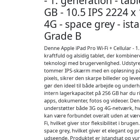
- 1. generation - tabl
GB - 10.5 IPS 2224 x 
4G - space grey - ist
Grade B
Denne Apple iPad Pro Wi-Fi + Cellular - 1
kraftfuld og alsidig tablet, der kombine
teknologi med brugervenlighed. Udstyre
tommer IPS-skærm med en opløsning på
pixels, sikrer den skarpe billeder og leve
gør den ideel til både arbejde og under
intern lagerkapacitet på 256 GB har du rig
apps, dokumenter, fotos og videoer. De
understøtter både 3G og 4G-netværk, hvi
kan være forbundet overalt uden at vær
Fi, hvilket giver stor fleksibilitet i brugen
space grey, hvilket giver et elegant og p
udseende. Produktet er istandsat og vu