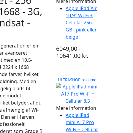
et - 256
Mere information
1668 - 3G,
Apple iPad Air
10,9" Wi-Fi +
andsat -
Cellular 256
GB - pink eller
beige
. generation er en
6049,00 -
rer avanceret
10641,00 kr.
t med en 10,5-
 2224 x 1668
nde farver, hvilket
ULTRASHOP reklame
holdning. Med en
elig plads til
nne model
lket betyder, at du
Mere information
e afhængig af Wi-
Apple iPad
. Den er i farven
mini A17 Pro
rofessionelt
Wi-Fi + Cellular
rderet som Grade B