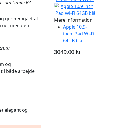
et som Grade B?
t og gennemgået af
Mere information
brug, men den
Apple 10.9-
inch iPad Wi-Fi
64GB blå
 brug?
3049,00 kr.
rm og
til både arbejde
 et elegant og