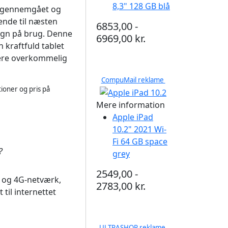
8,3" 128 GB blå
vet gennemgået og
rende til næsten
6853,00 -
egn på brug. Denne
6969,00 kr.
n kraftfuld tablet
ere overkommelig
CompuMail reklame
ioner og pris på
Mere information
Apple iPad
10.2" 2021 Wi-
Fi 64 GB space
?
grey
2549,00 -
G og 4G-netværk,
2783,00 kr.
 til internettet
ULTRASHOP reklame