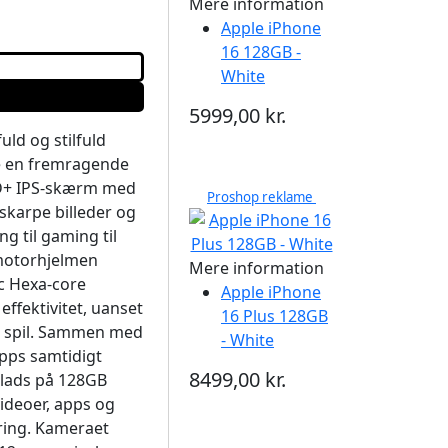
Mere information
Apple iPhone
16 128GB -
White
5999,00 kr.
uld og stilfuld
ere en fremragende
D+ IPS-skærm med
Proshop reklame
 skarpe billeder og
ng til gaming til
 motorhjelmen
Mere information
ic Hexa-core
Apple iPhone
effektivitet, uanset
16 Plus 128GB
de spil. Sammen med
- White
pps samtidigt
8499,00 kr.
lads på 128GB
ideoer, apps og
ring. Kameraet