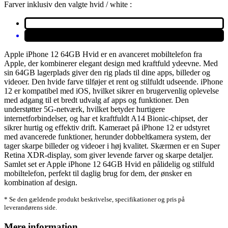
Farver inklusiv den valgte hvid / white :
Apple iPhone 12 64GB Hvid er en avanceret mobiltelefon fra
Apple, der kombinerer elegant design med kraftfuld ydeevne. Med
sin 64GB lagerplads giver den rig plads til dine apps, billeder og
videoer. Den hvide farve tilføjer et rent og stilfuldt udseende. iPhone
12 er kompatibel med iOS, hvilket sikrer en brugervenlig oplevelse
med adgang til et bredt udvalg af apps og funktioner. Den
understøtter 5G-netværk, hvilket betyder hurtigere
internetforbindelser, og har et kraftfuldt A14 Bionic-chipset, der
sikrer hurtig og effektiv drift. Kameraet på iPhone 12 er udstyret
med avancerede funktioner, herunder dobbeltkamera system, der
tager skarpe billeder og videoer i høj kvalitet. Skærmen er en Super
Retina XDR-display, som giver levende farver og skarpe detaljer.
Samlet set er Apple iPhone 12 64GB Hvid en pålidelig og stilfuld
mobiltelefon, perfekt til daglig brug for dem, der ønsker en
kombination af design.
* Se den gældende produkt beskrivelse, specifikationer og pris på
leverandørens side.
Mere information