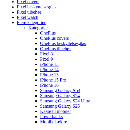
Pixel covers
Pixel beskyttelsesglas
Pixel tilbehør
Pixel watch
Flere kategorier
Kategorier
OnePlus
OnePlus covers
OnePlus beskyttelsesglas
OnePlus tilbehør
Pixel 8
Pixel 9
iPhone 13
iPhone 14
iPhone 15
iPhone 15 Pro
iPhone 16
Samsung Galaxy A54
Samsung Galaxy S24
Samsung Galaxy S24 Ultra
Samsung Galaxy S25
Kasse til mobiler
Powerbanks
Mobil til ældre