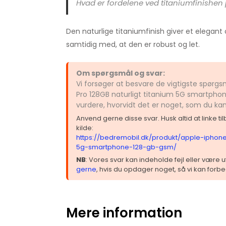
Hvad er fordelene ved titaniumfinishe
Den naturlige titaniumfinish giver et elegant
samtidig med, at den er robust og let.
Om spørgsmål og svar:
Vi forsøger at besvare de vigtigste spørgs
Pro 128GB naturligt titanium 5G smartpho
vurdere, hvorvidt det er noget, som du ka
Anvend gerne disse svar. Husk altid at linke t
kilde:
https://bedremobil.dk/produkt/apple-iphone-
5g-smartphone-128-gb-gsm/
NB
: Vores svar kan indeholde fejl eller være
gerne
, hvis du opdager noget, så vi kan forbe
Mere information