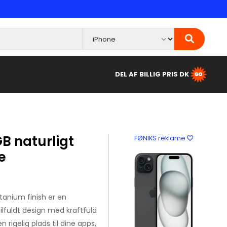
DEL AF BILLIG PRIS DK
GB naturligt
FØNIKS reklame
e
itanium finish er en
lfuldt design med kraftfuld
rigelig plads til dine apps,