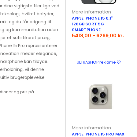
ar dine vigtigste filer lige ved
Mere information
knologi, hvilket betyder,
APPLE IPHONE 15 6,1"
ærk, og du får adgang til
128GB SORT 5G
ming og kommunikation uden
SMARTPHONE
5418,00 - 6269,00 kr.
øjer et sofistikeret præg,
iPhone 15 Pro repræsenterer
innovation møder elegance,
martphone kan tilbyde.
ULTRASHOP reklame
erholdning, vil denne
itiv brugeroplevelse.
tioner og pris på
Mere information
APPLE IPHONE 15 PRO MAX