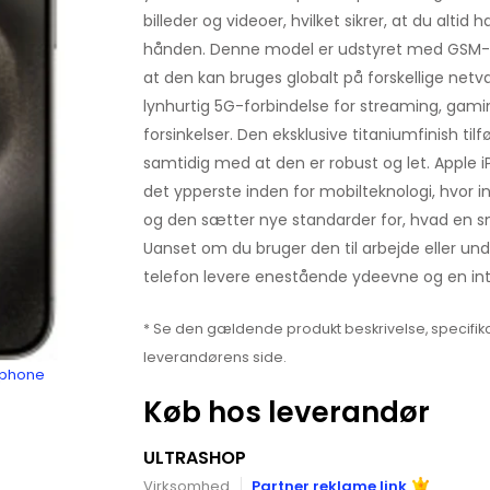
billeder og videoer, hvilket sikrer, at du altid h
hånden. Denne model er udstyret med GSM-te
at den kan bruges globalt på forskellige netv
lynhurtig 5G-forbindelse for streaming, ga
forsinkelser. Den eksklusive titaniumfinish tilf
samtidig med at den er robust og let. Apple 
det ypperste inden for mobilteknologi, hvor 
og den sætter nye standarder for, hvad en s
Uanset om du bruger den til arbejde eller und
telefon levere enestående ydeevne og en intu
* Se den gældende produkt beskrivelse, specifika
leverandørens side.
rtphone
Køb hos leverandør
ULTRASHOP
Virksomhed
Partner reklame link