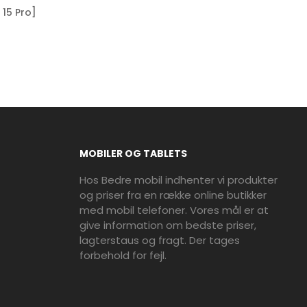
 15 Pro]
MOBILER OG TABLETS
Hos Bedre mobil indhenter vi produkter
og priser fra en række online butikker
med mobil telefoner. Vores mål er at
give information om bedste priser,
lagterstaus og fragt. Der tages
forbehold for fejl.