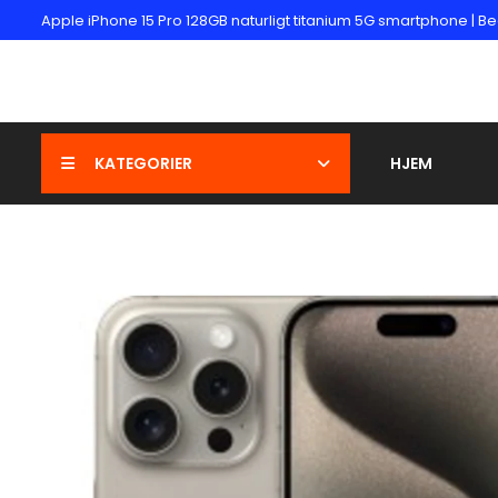
Apple iPhone 15 Pro 128GB naturligt titanium 5G smartphone | B
KATEGORIER
HJEM