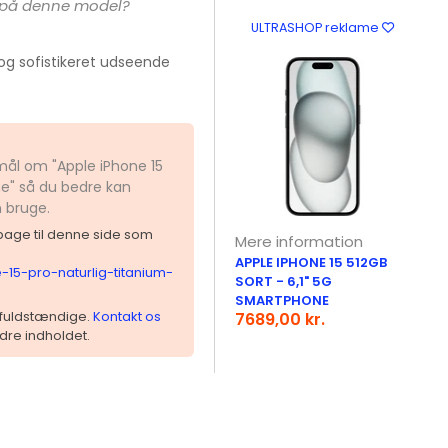
n på denne model?
ULTRASHOP reklame
 og sofistikeret udseende
mål om "Apple iPhone 15
ne" så du bedre kan
n bruge.
ilbage til denne side som
Mere information
APPLE IPHONE 15 512GB
15-pro-naturlig-titanium-
SORT - 6,1" 5G
SMARTPHONE
 ufuldstændige.
Kontakt os
7689,00 kr.
dre indholdet.