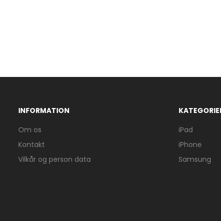
INFORMATION
KATEGORIE
Om os
iPad
Kontakt
iPhone
Vilkår og person data
Samsung