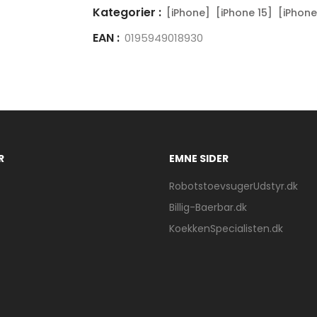
Kategorier :
[iPhone]
[iPhone 15]
[iPhone
EAN :
0195949018930
R
EMNE SIDER
RobotstoevsugerUdstyr.dk
Billig-Baerbar.dk
KoekkenSpecialisten.dk