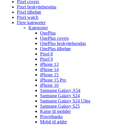
Pixel covers
Pixel beskyttelsesglas
Pixel tilbehør
Pixel watch
Flere kategorier
Kategorier
OnePlus
OnePlus covers
OnePlus beskyttelsesglas
OnePlus tilbehør
Pixel 8
Pixel 9
iPhone 13
iPhone 14
iPhone 15
iPhone 15 Pro
iPhone 16
Samsung Galaxy A54
Samsung Galaxy S24
Samsung Galaxy S24 Ultra
Samsung Galaxy S25
Kasse til mobiler
Powerbanks
Mobil til ældre