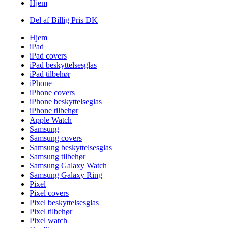
Hjem
Del af Billig Pris DK
Hjem
iPad
iPad covers
iPad beskyttelsesglas
iPad tilbehør
iPhone
iPhone covers
iPhone beskyttelseglas
iPhone tilbehør
Apple Watch
Samsung
Samsung covers
Samsung beskyttelsesglas
Samsung tilbehør
Samsung Galaxy Watch
Samsung Galaxy Ring
Pixel
Pixel covers
Pixel beskyttelsesglas
Pixel tilbehør
Pixel watch