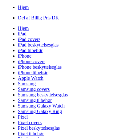
Hjem
Del af Billig Pris DK
Hjem
iPad
iPad covers
iPad beskyttelsesglas
iPad tilbehør
iPhone
iPhone covers
iPhone beskyttelseglas
iPhone tilbehør
Apple Watch
Samsung
Samsung covers
Samsung beskyttelsesglas
Samsung tilbehør
Samsung Galaxy Watch
Samsung Galaxy Ring
Pixel
Pixel covers
Pixel beskyttelsesglas
Pixel tilbehør