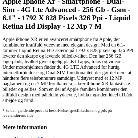
Apple Iphone Xr - Smartphone - Dual-
Sim - 4G Lte Advanced - 256 Gb - Gsm -
6.1" - 1792 X 828 Pixels 326 Ppi - Liquid
Retina Hd Display - 12 Mp 7 M
Apple iPhone XR er en avanceret smartphone fra Apple, der
kombinerer kraftfuld ydeevne med elegant design. Med en 6,1-
tommer Liquid Retina HD-skærm på 1792 x 828 pixels og 326 PPI
leverer den skarpe og levende billedkvalitet. Den har 256 GB
lagerplads, hvilket giver rigelig plads til apps, fotos og videoer.
Under motorhjelmen finder du 4G LTE Advanced for hurtig
internetforbindelse og Dual-SIM funktionalitet, der gør det nemt at
håndtere flere telefonnumre samtidigt. Udstyret med et 12 MP
bagkamera og en 7 MP frontkamera, sikrer iPhone XR fantastiske
billeder og selfies. Som en del af Apple-familien kombinerer den
stilfuldt design med pålidelig ydeevne, hvilket gør den ideel til både
arbejde og fritid.
* Se den gældende produkt beskrivelse, specifikationer og pris på
leverandørens side.
Mere information