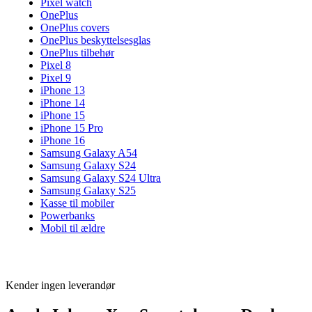
Pixel watch
OnePlus
OnePlus covers
OnePlus beskyttelsesglas
OnePlus tilbehør
Pixel 8
Pixel 9
iPhone 13
iPhone 14
iPhone 15
iPhone 15 Pro
iPhone 16
Samsung Galaxy A54
Samsung Galaxy S24
Samsung Galaxy S24 Ultra
Samsung Galaxy S25
Kasse til mobiler
Powerbanks
Mobil til ældre
Kender ingen leverandør