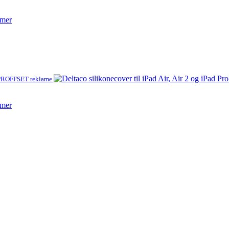
mmer
ROFFSET reklame
mmer