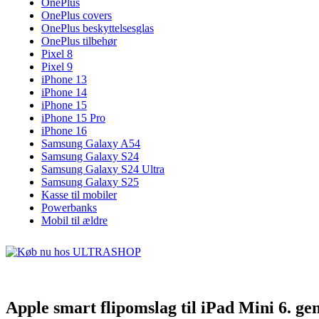
OnePlus
OnePlus covers
OnePlus beskyttelsesglas
OnePlus tilbehør
Pixel 8
Pixel 9
iPhone 13
iPhone 14
iPhone 15
iPhone 15 Pro
iPhone 16
Samsung Galaxy A54
Samsung Galaxy S24
Samsung Galaxy S24 Ultra
Samsung Galaxy S25
Kasse til mobiler
Powerbanks
Mobil til ældre
Apple smart flipomslag til iPad Mini 6. ge