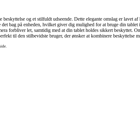
e beskyttelse og et stilfuldt udseende. Dette elegante omslag er lavet af k
et bag på enheden, hvilket giver dig mulighed for at bruge din tablet i e
ra forbliver let, samtidig med at din tablet holdes sikkert beskyttet. Oms
fekt til den stilbevidste bruger, der ønsker at kombinere beskyttelse m
side.