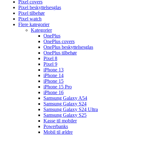
Pixel covers
Pixel beskyttelsesglas
Pixel tilbehør
Pixel watch
Flere kategorier
Kategorier
OnePlus
OnePlus covers
OnePlus beskyttelsesglas
OnePlus tilbehør
Pixel 8
Pixel 9
iPhone 13
iPhone 14
iPhone 15
iPhone 15 Pro
iPhone 16
Samsung Galaxy A54
Samsung Galaxy S24
Samsung Galaxy S24 Ultra
Samsung Galaxy S25
Kasse til mobiler
Powerbanks
Mobil til ældre