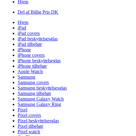
Hjem
Del af Billig Pris DK
Hjem
iPad
iPad covers
iPad beskyttelsesglas
iPad tilbehør
iPhone
iPhone covers
iPhone beskyttelseglas
iPhone tilbehør
Apple Watch
Samsung
Samsung covers
Samsung beskyttelsesglas
Samsung tilbehør
Samsung Galaxy Watch
Samsung Galaxy Ring
Pixel
Pixel covers
Pixel beskyttelsesglas
Pixel tilbehør
Pixel watch