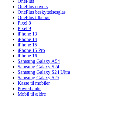
OnePlus
OnePlus covers
OnePlus beskyttelsesglas
OnePlus tilbehør
Pixel 8
Pixel 9
iPhone 13
iPhone 14
iPhone 15
iPhone 15 Pro
iPhone 16
Samsung Galaxy A54
Samsung Galaxy S24
Samsung Galaxy S24 Ultra
Samsung Galaxy S25
Kasse til mobiler
Powerbanks
Mobil til ældre