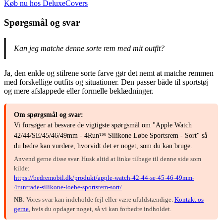
Køb nu hos DeluxeCovers
Spørgsmål og svar
Kan jeg matche denne sorte rem med mit outfit?
Ja, den enkle og stilrene sorte farve gør det nemt at matche remmen
med forskellige outfits og situationer. Den passer både til sportstøj
og mere afslappede eller formelle beklædninger.
Om spørgsmål og svar:
Vi forsøger at besvare de vigtigste spørgsmål om "Apple Watch
42/44/SE/45/46/49mm - 4Run™ Silikone Løbe Sportsrem - Sort" så
du bedre kan vurdere, hvorvidt det er noget, som du kan bruge.
Anvend gerne disse svar. Husk altid at linke tilbage til denne side som
kilde:
https://bedremobil.dk/produkt/apple-watch-42-44-se-45-46-49mm-
4runtrade-silikone-loebe-sportsrem-sort/
NB
: Vores svar kan indeholde fejl eller være ufuldstændige.
Kontakt os
gerne
, hvis du opdager noget, så vi kan forbedre indholdet.