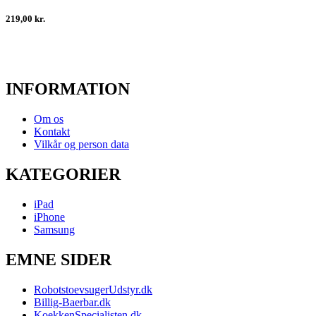
219,00 kr.
INFORMATION
Om os
Kontakt
Vilkår og person data
KATEGORIER
iPad
iPhone
Samsung
EMNE SIDER
RobotstoevsugerUdstyr.dk
Billig-Baerbar.dk
KoekkenSpecialisten.dk