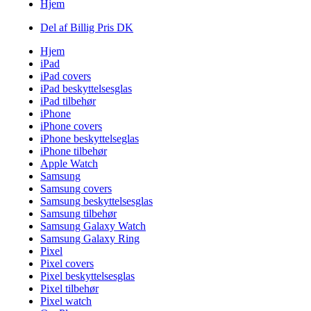
Hjem
Del af Billig Pris DK
Hjem
iPad
iPad covers
iPad beskyttelsesglas
iPad tilbehør
iPhone
iPhone covers
iPhone beskyttelseglas
iPhone tilbehør
Apple Watch
Samsung
Samsung covers
Samsung beskyttelsesglas
Samsung tilbehør
Samsung Galaxy Watch
Samsung Galaxy Ring
Pixel
Pixel covers
Pixel beskyttelsesglas
Pixel tilbehør
Pixel watch