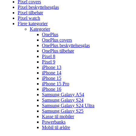
Pixel covers
Pixel beskyttelsesglas
Pixel tilbehør
Pixel watch
Flere kategorier
Kategorier
OnePlus
OnePlus covers
OnePlus beskyttelsesglas
OnePlus tilbehør
Pixel 8
Pixel 9
iPhone 13
iPhone 14
iPhone 15
iPhone 15 Pro
iPhone 16
Samsung Galaxy A54
Samsung Galaxy S24
Samsung Galaxy S24 Ultra
Samsung Galaxy S25
Kasse til mobiler
Powerbanks
Mobil til ældre