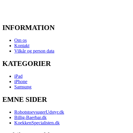
INFORMATION
Om os
Kontakt
Vilkår og person data
KATEGORIER
iPad
iPhone
Samsung
EMNE SIDER
RobotstoevsugerUdstyr.dk
Billig-Baerbar.dk
KoekkenSpecialisten.dk