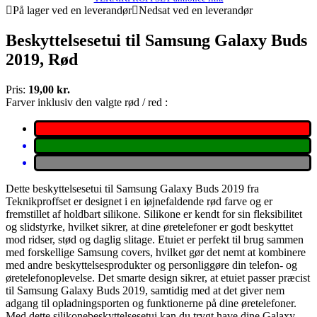
På lager ved en leverandør
Nedsat ved en leverandør
Beskyttelsesetui til Samsung Galaxy Buds
2019, Rød
Pris:
19,00 kr.
Farver inklusiv den valgte rød / red :
Dette beskyttelsesetui til Samsung Galaxy Buds 2019 fra
Teknikproffset er designet i en iøjnefaldende rød farve og er
fremstillet af holdbart silikone. Silikone er kendt for sin fleksibilitet
og slidstyrke, hvilket sikrer, at dine øretelefoner er godt beskyttet
mod ridser, stød og daglig slitage. Etuiet er perfekt til brug sammen
med forskellige Samsung covers, hvilket gør det nemt at kombinere
med andre beskyttelsesprodukter og personliggøre din telefon- og
øretelefonoplevelse. Det smarte design sikrer, at etuiet passer præcist
til Samsung Galaxy Buds 2019, samtidig med at det giver nem
adgang til opladningsporten og funktionerne på dine øretelefoner.
Med dette silikonebeskyttelsesetui kan du trygt have dine Galaxy