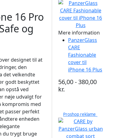
one 16 Pro
Safe og
Mere information
PanzerGlass
CARE
Fashionable
ver designet til at
cover til
dringer, den
iPhone 16 Plus
a det velkendte
56,00 - 380,00
er godt beskyttet
kr.
an opstå ved
r nøje udvalgt for
 på kompromis med
Det passer perfekt
Proshop reklame
 håndtere enheden
 elegante
 du trygt bruge