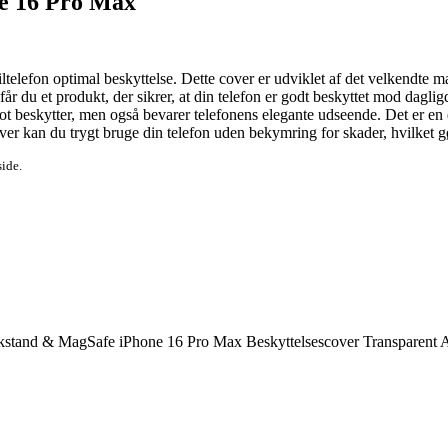
ne 16 Pro Max
telefon optimal beskyttelse. Dette cover er udviklet af det velkendte 
 du et produkt, der sikrer, at din telefon er godt beskyttet mod daglig
 blot beskytter, men også bevarer telefonens elegante udseende. Det er en
over kan du trygt bruge din telefon uden bekymring for skader, hvilket g
side.
kstand & MagSafe iPhone 16 Pro Max Beskyttelsescover Transparent 