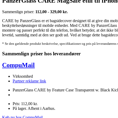
PanzerGlass CARE MagSafe etui til iPho
Sammenlign priser:
112,00 - 329,00 kr.
CARE by PanzerGlass er et bagsidecover designet til at give din mobil
beskyttelsesløsninger til mobile enheder. Med CARE by PanzerGlass får
montere og passer perfekt til din telefon, hvilket betyder, at det ikke
levetid, samtidig med at den ser godt ud. Ved at bruge dette bagsidec
* Se den gældende produkt beskrivelse, specifikationer og pris på leverandørens 
Sammenlign priser hos leverandører
CompuMail
Virksomhed
Partner reklame link
PanzerGlass CARE by Feature Case Transparent w. Black Kic
Pris: 112,00 kr.
På lager. Afhent i Aarhus.
Køb nu hos CompuMail