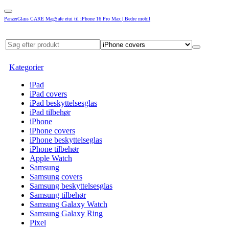
PanzerGlass CARE MagSafe etui til iPhone 16 Pro Max | Bedre mobil
Kategorier
iPad
iPad covers
iPad beskyttelsesglas
iPad tilbehør
iPhone
iPhone covers
iPhone beskyttelseglas
iPhone tilbehør
Apple Watch
Samsung
Samsung covers
Samsung beskyttelsesglas
Samsung tilbehør
Samsung Galaxy Watch
Samsung Galaxy Ring
Pixel