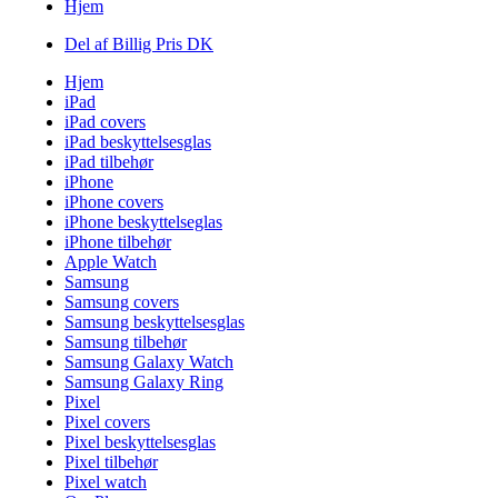
Hjem
Del af Billig Pris DK
Hjem
iPad
iPad covers
iPad beskyttelsesglas
iPad tilbehør
iPhone
iPhone covers
iPhone beskyttelseglas
iPhone tilbehør
Apple Watch
Samsung
Samsung covers
Samsung beskyttelsesglas
Samsung tilbehør
Samsung Galaxy Watch
Samsung Galaxy Ring
Pixel
Pixel covers
Pixel beskyttelsesglas
Pixel tilbehør
Pixel watch