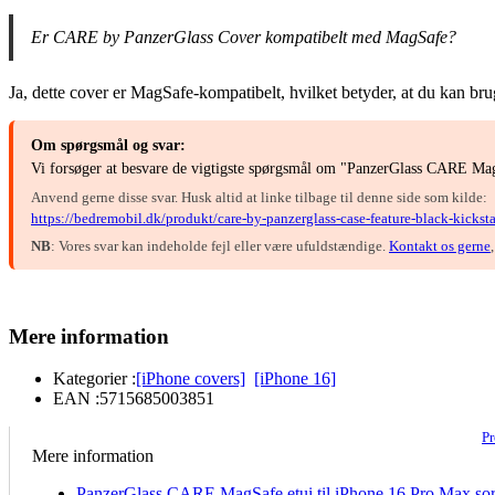
Er CARE by PanzerGlass Cover kompatibelt med MagSafe?
Ja, dette cover er MagSafe-kompatibelt, hvilket betyder, at du kan b
Om spørgsmål og svar:
Vi forsøger at besvare de vigtigste spørgsmål om "PanzerGlass CARE MagS
Anvend gerne disse svar. Husk altid at linke tilbage til denne side som kilde:
https://bedremobil.dk/produkt/care-by-panzerglass-case-feature-black-kick
NB
: Vores svar kan indeholde fejl eller være ufuldstændige.
Kontakt os gerne
Mere information
Kategorier :
[iPhone covers]
[iPhone 16]
EAN :
5715685003851
P
Mere information
PanzerGlass CARE MagSafe etui til iPhone 16 Pro Max sor