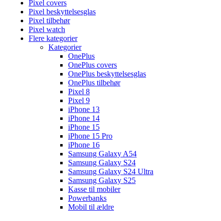
Pixel covers
Pixel beskyttelsesglas
Pixel tilbehør
Pixel watch
Flere kategorier
Kategorier
OnePlus
OnePlus covers
OnePlus beskyttelsesglas
OnePlus tilbehør
Pixel 8
Pixel 9
iPhone 13
iPhone 14
iPhone 15
iPhone 15 Pro
iPhone 16
Samsung Galaxy A54
Samsung Galaxy S24
Samsung Galaxy S24 Ultra
Samsung Galaxy S25
Kasse til mobiler
Powerbanks
Mobil til ældre