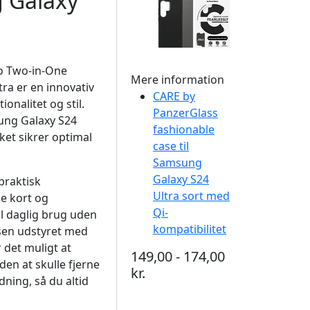
 Galaxy
o Two-in-One
Mere information
ra er en innovativ
CARE by
onalitet og stil.
PanzerGlass
sung Galaxy S24
fashionable
lket sikrer optimal
case til
Samsung
Galaxy S24
praktisk
Ultra sort med
e kort og
Qi-
til daglig brug uden
kompatibilitet
sen udstyret med
 det muligt at
149,00 - 174,00
en at skulle fjerne
kr.
ning, så du altid