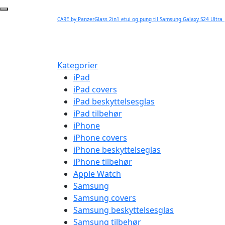
CARE by PanzerGlass 2in1 etui og pung til Samsung Galaxy S24 Ultra
Kategorier
iPad
iPad covers
iPad beskyttelsesglas
iPad tilbehør
iPhone
iPhone covers
iPhone beskyttelseglas
iPhone tilbehør
Apple Watch
Samsung
Samsung covers
Samsung beskyttelsesglas
Samsung tilbehør