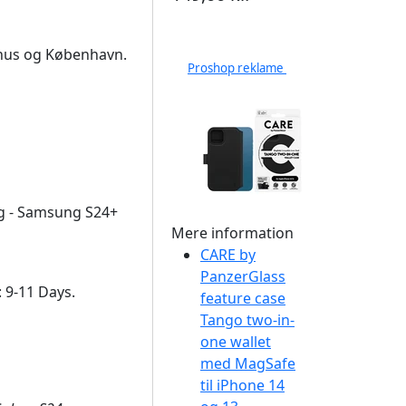
arhus og København.
Proshop reklame
ng - Samsung S24+
Mere information
CARE by
PanzerGlass
: 9-11 Days.
feature case
Tango two-in-
one wallet
med MagSafe
til iPhone 14