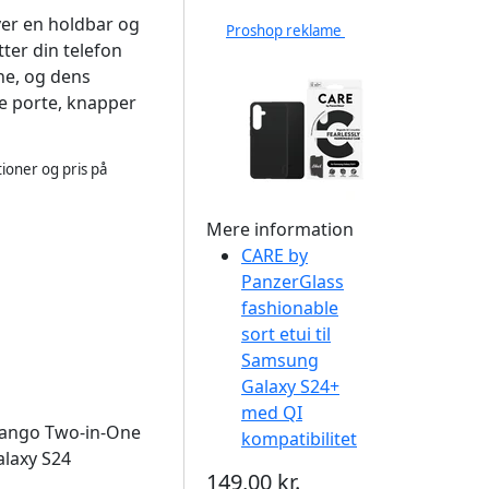
iver en holdbar og
Proshop reklame
ter din telefon
rne, og dens
le porte, knapper
ioner og pris på
Mere information
CARE by
PanzerGlass
fashionable
sort etui til
Samsung
Galaxy S24+
med QI
Tango Two-in-One
kompatibilitet
alaxy S24
149,00 kr.