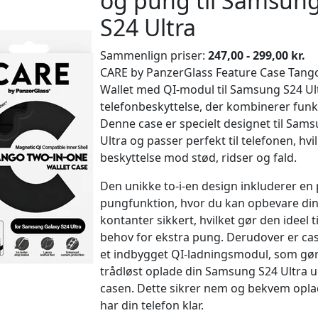
og pung til Samsung
S24 Ultra
Sammenlign priser:
247,00 - 299,00 kr.
CARE by PanzerGlass Feature Case Tang
Wallet med QI-modul til Samsung S24 Ult
telefonbeskyttelse, der kombinerer funkti
Denne case er specielt designet til Sam
Ultra og passer perfekt til telefonen, hvi
beskyttelse mod stød, ridser og fald.
Den unikke to-i-en design inkluderer en 
pungfunktion, hvor du kan opbevare din
kontanter sikkert, hvilket gør den ideel 
behov for ekstra pung. Derudover er ca
et indbygget QI-ladningsmodul, som gør
trådløst oplade din Samsung S24 Ultra ud
casen. Dette sikrer nem og bekvem oplad
har din telefon klar.