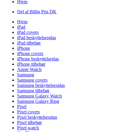
Hjem
Del af Billig Pris DK
Hjem
iPad
iPad covers
iPad beskyttelsesglas
iPad tilbehør
iPhone
iPhone covers
iPhone beskyttelseglas
iPhone tilbehør
Apple Watch
Samsung
Samsung covers
Samsung beskyttelsesglas
Samsung tilbehør
Samsung Galaxy Watch
Samsung Galaxy Ring
Pixel
Pixel covers
Pixel beskyttelsesglas
Pixel tilbehør
Pixel watch