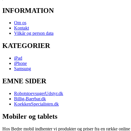
INFORMATION
Om os
Kontakt
Vilkår og person data
KATEGORIER
iPad
iPhone
Samsung
EMNE SIDER
RobotstoevsugerUdstyr.dk
Billig-Baerbar.dk
KoekkenSpecialisten.dk
Mobiler og tablets
Hos Bedre mobil indhenter vi produkter og priser fra en række online b