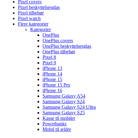
Pixel covers
Pixel beskyttelsesglas
Pixel tilbehør
Pixel watch
Flere kategorier
Kategorier
OnePlus
OnePlus covers
OnePlus beskyttelsesglas
OnePlus tilbehør
Pixel 8
Pixel 9
iPhone 13
iPhone 14
iPhone 15
iPhone 15 Pro
iPhone 16
Samsung Galaxy A54
Samsung Galaxy S24
Samsung Galaxy S24 Ultra
Samsung Galaxy S25
Kasse til mobiler
Powerbanks
Mobil til ældre