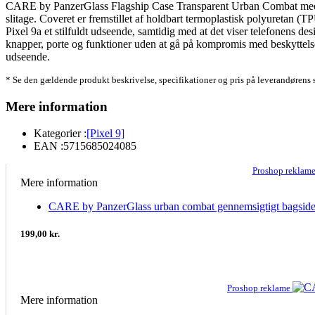
CARE by PanzerGlass Flagship Case Transparent Urban Combat med Clea
slitage. Coveret er fremstillet af holdbart termoplastisk polyuretan (
Pixel 9a et stilfuldt udseende, samtidig med at det viser telefonens 
knapper, porte og funktioner uden at gå på kompromis med beskyttelsen
udseende.
* Se den gældende produkt beskrivelse, specifikationer og pris på leverandørens 
Mere information
Kategorier :
[Pixel 9]
EAN :
5715685024085
Proshop reklam
Mere information
CARE by PanzerGlass urban combat gennemsigtigt bagsidec
199,00 kr.
Proshop reklame
Mere information