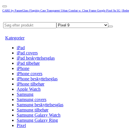
CARE by PanzerGlass Flagship Case Transparent Urban Combat w. Clear Frame Google Pixel 9a 5G | Bedr
Kategorier
iPad
iPad covers
iPad beskyttelsesglas
iPad tilbehør
iPhone
iPhone covers
iPhone beskyttelseglas
iPhone tilbehør
Apple Watch
Samsung
Samsung covers
Samsung beskyttelsesglas
Samsung tilbehør
Samsung Galaxy Watch
Samsung Galaxy Ring
Pixel