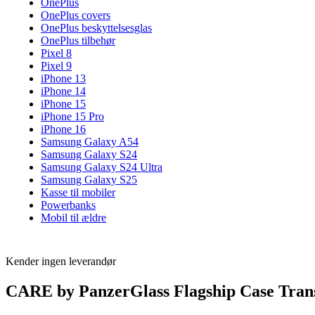
OnePlus
OnePlus covers
OnePlus beskyttelsesglas
OnePlus tilbehør
Pixel 8
Pixel 9
iPhone 13
iPhone 14
iPhone 15
iPhone 15 Pro
iPhone 16
Samsung Galaxy A54
Samsung Galaxy S24
Samsung Galaxy S24 Ultra
Samsung Galaxy S25
Kasse til mobiler
Powerbanks
Mobil til ældre
Kender ingen leverandør
CARE by PanzerGlass Flagship Case Tran