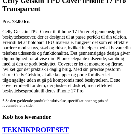
Celly Gelskin TPU Cover iPhone 17 Pro
Transparent
Pris:
78,00 kr.
Celly Gelskin TPU Cover til iPhone 17 Pro er et gennemsigtigt
beskyttelsescover, der er designet til at passe perfekt til din telefon.
Fremstillet af holdbart TPU-materiale, fungerer det som en effektiv
barriere mod snavs, stød og ridser, hvilket hjælper med at bevare din
telefons udseende og funktionalitet. Det gennemsigtige design giver
dig mulighed for at vise din iPhones elegante udseende, samtidig
med at den er godt beskyttet. Coveret er let at montere og fjerne,
hvilket gør det praktisk i daglig brug. Med sin præcise pasform
sikrer Celly Gelskin, at alle knapper og porte forbliver let
tilgængelige uden at gå på kompromis med beskyttelsen. Dette
cover er ideelt for dem, der ønsker et diskret, men effektivt
beskyttelsesprodukt til deres iPhone 17 Pro.
* Se den gældende produkt beskrivelse, specifikationer og pris på
leverandørens side.
Køb hos leverandør
TEKNIKPROFFSET