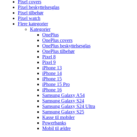
Pixel covers
Pixel beskyttelsesglas
Pixel tilbehør
Pixel watch
Flere kategorier
Kategorier
OnePlus
OnePlus covers
OnePlus beskyttelsesglas
OnePlus tilbehør
Pixel 8
Pixel 9
iPhone 13
iPhone 14
iPhone 15
iPhone 15 Pro
iPhone 16
Samsung Galaxy A54
Samsung Galaxy S24
Samsung Galaxy S24 Ultra
Samsung Galaxy S25
Kasse til mobiler
Powerbanks
Mobil til ældre