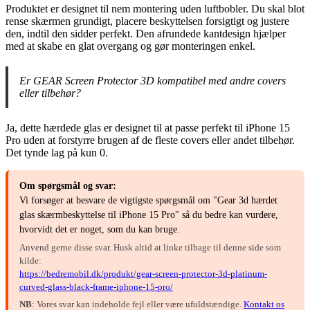
Produktet er designet til nem montering uden luftbobler. Du skal blot
rense skærmen grundigt, placere beskyttelsen forsigtigt og justere
den, indtil den sidder perfekt. Den afrundede kantdesign hjælper
med at skabe en glat overgang og gør monteringen enkel.
Er GEAR Screen Protector 3D kompatibel med andre covers
eller tilbehør?
Ja, dette hærdede glas er designet til at passe perfekt til iPhone 15
Pro uden at forstyrre brugen af de fleste covers eller andet tilbehør.
Det tynde lag på kun 0.
Om spørgsmål og svar:
Vi forsøger at besvare de vigtigste spørgsmål om "Gear 3d hærdet
glas skærmbeskyttelse til iPhone 15 Pro" så du bedre kan vurdere,
hvorvidt det er noget, som du kan bruge.
Anvend gerne disse svar. Husk altid at linke tilbage til denne side som
kilde:
https://bedremobil.dk/produkt/gear-screen-protector-3d-platinum-
curved-glass-black-frame-iphone-15-pro/
NB
: Vores svar kan indeholde fejl eller være ufuldstændige.
Kontakt os