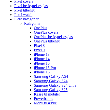
Pixel covers
Pixel beskyttelsesglas
Pixel tilbehør
Pixel watch
Flere kategorier
Kategorier
OnePlus
OnePlus covers
OnePlus beskyttelsesglas
OnePlus tilbehør
Pixel 8
Pixel 9
iPhone 13
iPhone 14
iPhone 15
iPhone 15 Pro
iPhone 16
Samsung Galaxy A54
Samsung Galaxy S24
Samsung Galaxy S24 Ultra
Samsung Galaxy S25
Kasse til mobiler
Powerbanks
Mobil til ældre