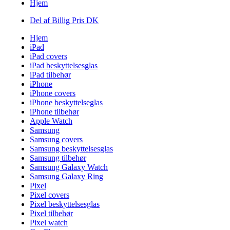
Hjem
Del af Billig Pris DK
Hjem
iPad
iPad covers
iPad beskyttelsesglas
iPad tilbehør
iPhone
iPhone covers
iPhone beskyttelseglas
iPhone tilbehør
Apple Watch
Samsung
Samsung covers
Samsung beskyttelsesglas
Samsung tilbehør
Samsung Galaxy Watch
Samsung Galaxy Ring
Pixel
Pixel covers
Pixel beskyttelsesglas
Pixel tilbehør
Pixel watch