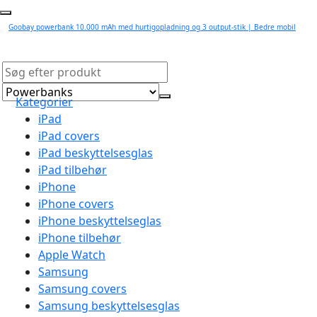
Goobay powerbank 10.000 mAh med hurtigopladning og 3 output-stik | Bedre mobil
Kategorier
iPad
iPad covers
iPad beskyttelsesglas
iPad tilbehør
iPhone
iPhone covers
iPhone beskyttelseglas
iPhone tilbehør
Apple Watch
Samsung
Samsung covers
Samsung beskyttelsesglas