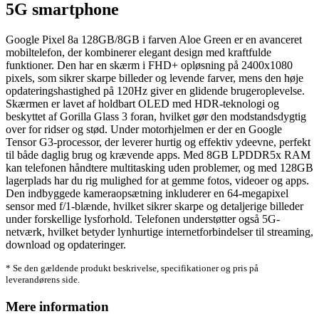
5G smartphone
Google Pixel 8a 128GB/8GB i farven Aloe Green er en avanceret
mobiltelefon, der kombinerer elegant design med kraftfulde
funktioner. Den har en skærm i FHD+ opløsning på 2400x1080
pixels, som sikrer skarpe billeder og levende farver, mens den høje
opdateringshastighed på 120Hz giver en glidende brugeroplevelse.
Skærmen er lavet af holdbart OLED med HDR-teknologi og
beskyttet af Gorilla Glass 3 foran, hvilket gør den modstandsdygtig
over for ridser og stød. Under motorhjelmen er der en Google
Tensor G3-processor, der leverer hurtig og effektiv ydeevne, perfekt
til både daglig brug og krævende apps. Med 8GB LPDDR5x RAM
kan telefonen håndtere multitasking uden problemer, og med 128GB
lagerplads har du rig mulighed for at gemme fotos, videoer og apps.
Den indbyggede kameraopsætning inkluderer en 64-megapixel
sensor med f/1-blænde, hvilket sikrer skarpe og detaljerige billeder
under forskellige lysforhold. Telefonen understøtter også 5G-
netværk, hvilket betyder lynhurtige internetforbindelser til streaming,
download og opdateringer.
* Se den gældende produkt beskrivelse, specifikationer og pris på
leverandørens side.
Mere information