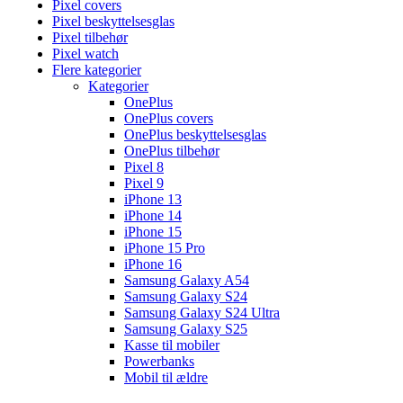
Pixel covers
Pixel beskyttelsesglas
Pixel tilbehør
Pixel watch
Flere kategorier
Kategorier
OnePlus
OnePlus covers
OnePlus beskyttelsesglas
OnePlus tilbehør
Pixel 8
Pixel 9
iPhone 13
iPhone 14
iPhone 15
iPhone 15 Pro
iPhone 16
Samsung Galaxy A54
Samsung Galaxy S24
Samsung Galaxy S24 Ultra
Samsung Galaxy S25
Kasse til mobiler
Powerbanks
Mobil til ældre