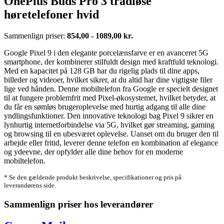
OnePlus Buds Pro 3 trådløse
høretelefoner hvid
Sammenlign priser:
854,00 - 1089,00 kr.
Google Pixel 9 i den elegante porcelænsfarve er en avanceret 5G
smartphone, der kombinerer stilfuldt design med kraftfuld teknologi.
Med en kapacitet på 128 GB har du rigelig plads til dine apps,
billeder og videoer, hvilket sikrer, at du altid har dine vigtigste filer
lige ved hånden. Denne mobiltelefon fra Google er specielt designet
til at fungere problemfrit med Pixel-økosystemet, hvilket betyder, at
du får en sømløs brugeroplevelse med hurtig adgang til alle dine
yndlingsfunktioner. Den innovative teknologi bag Pixel 9 sikrer en
lynhurtig internetforbindelse via 5G, hvilket gør streaming, gaming
og browsing til en ubesværet oplevelse. Uanset om du bruger den til
arbejde eller fritid, leverer denne telefon en kombination af elegance
og ydeevne, der opfylder alle dine behov for en moderne
mobiltelefon.
* Se den gældende produkt beskrivelse, specifikationer og pris på
leverandørens side.
Sammenlign priser hos leverandører