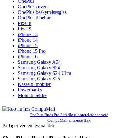
OnePlus
OnePlus covers
OnePlus beskyttelsesglas
OnePlus tilbehør
Pixel 8
Pixel 9
iPhone 13
iPhone 14
iPhone 15
iPhone 15 Pro
iPhone 16
Samsung Galaxy A54
Samsung Galaxy S24
Samsung Galaxy S24 Ultra
Samsung Galaxy S25
Kasse til mobiler
Powerbanks
Mobil til ældre
OnePlus Buds Pro 3 trådløse høretelefoner hvid
CompuMail annonce link
På lager ved en leverandør