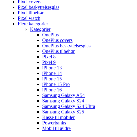
Pixel covers
Pixel beskyttelsesglas
Pixel tilbehør
Pixel watch
Flere kategorier
Kategorier
OnePlus
OnePlus covers
OnePlus beskyttelsesglas
OnePlus tilbehør
Pixel 8
Pixel 9
iPhone 13
iPhone 14
iPhone 15
iPhone 15 Pro
iPhone 16
Samsung Galaxy A54
Samsung Galaxy S24
Samsung Galaxy S24 Ultra
Samsung Galaxy S25
Kasse til mobiler
Powerbanks
Mobil til ældre