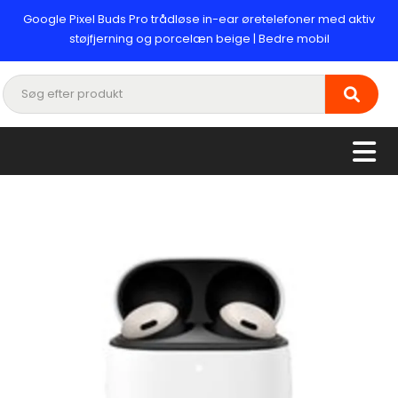
Google Pixel Buds Pro trådløse in-ear øretelefoner med aktiv
støjfjerning og porcelæn beige | Bedre mobil