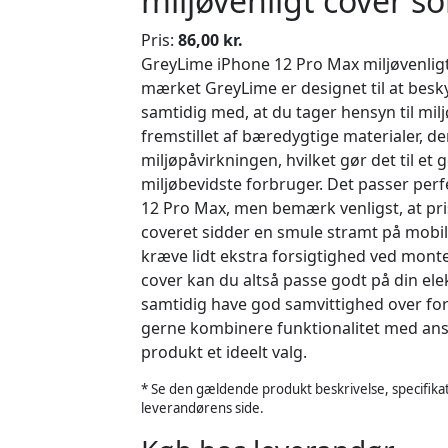
miljøvenligt cover so
Pris:
86,00 kr.
GreyLime iPhone 12 Pro Max miljøvenligt 
mærket GreyLime er designet til at besky
samtidig med, at du tager hensyn til milj
fremstillet af bæredygtige materialer, d
miljøpåvirkningen, hvilket gør det til et 
miljøbevidste forbruger. Det passer perfe
12 Pro Max, men bemærk venligst, at pri
coveret sidder en smule stramt på mobil
kræve lidt ekstra forsigtighed ved mont
cover kan du altså passe godt på din ele
samtidig have god samvittighed over for 
gerne kombinere funktionalitet med ansv
produkt et ideelt valg.
* Se den gældende produkt beskrivelse, specifikat
leverandørens side.