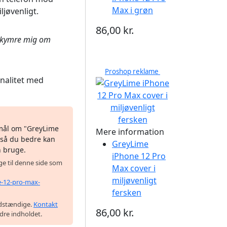
Max i grøn
ljøvenligt.
86,00 kr.
bekymre mig om
Proshop reklame
nalitet med
smål om "GreyLime
Mere information
 så du bedre kan
GreyLime
n bruge.
iPhone 12 Pro
age til denne side som
Max cover i
miljøvenligt
e-12-pro-max-
fersken
uldstændige.
Kontakt
86,00 kr.
edre indholdet.