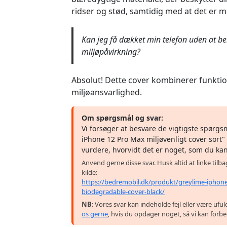
ridser og stød, samtidig med at det er mi
Kan jeg få dækket min telefon uden at 
miljøpåvirkning?
Absolut! Dette cover kombinerer funktio
miljøansvarlighed.
Om spørgsmål og svar:
Vi forsøger at besvare de vigtigste spørg
iPhone 12 Pro Max miljøvenligt cover sort"
vurdere, hvorvidt det er noget, som du ka
Anvend gerne disse svar. Husk altid at linke tilb
kilde:
https://bedremobil.dk/produkt/greylime-iphon
biodegradable-cover-black/
NB
: Vores svar kan indeholde fejl eller være uf
os gerne
, hvis du opdager noget, så vi kan forb