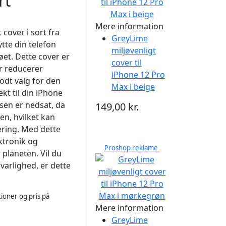
rt
Mere information
cover i sort fra
GreyLime
tte din telefon
miljøvenligt
øet. Dette cover er
cover til
er reducerer
iPhone 12 Pro
godt valg for den
Max i beige
kt til din iPhone
sen er nedsat, da
149,00 kr.
en, hvilket kan
ering. Med dette
ktronik og
Proshop reklame
planeten. Vil du
arlighed, er dette
ioner og pris på
Mere information
GreyLime