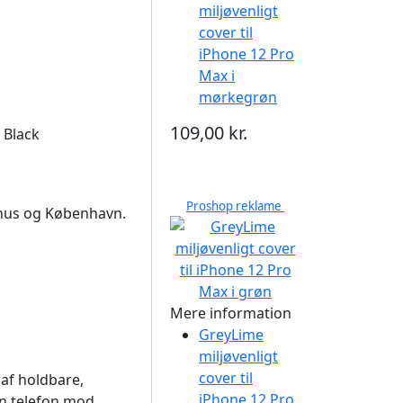
miljøvenligt
cover til
iPhone 12 Pro
Max i
mørkegrøn
109,00 kr.
 Black
Proshop reklame
arhus og København.
Mere information
GreyLime
miljøvenligt
cover til
 af holdbare,
iPhone 12 Pro
in telefon mod