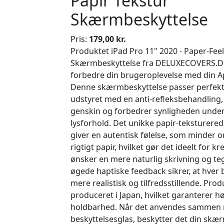
Papir Tekstur
Skærmbeskyttelse
Pris:
179,00 kr.
Produktet iPad Pro 11" 2020 - Paper-Feel
Skærmbeskyttelse fra DELUXECOVERS.DK e
forbedre din brugeroplevelse med din Ap
Denne skærmbeskyttelse passer perfekt 
udstyret med en anti-refleksbehandling,
genskin og forbedrer synligheden under 
lysforhold. Det unikke papir-teksturered
giver en autentisk følelse, som minder o
rigtigt papir, hvilket gør det ideelt for k
ønsker en mere naturlig skrivning og te
øgede haptiske feedback sikrer, at hver 
mere realistisk og tilfredsstillende. Prod
produceret i Japan, hvilket garanterer hø
holdbarhed. Når det anvendes sammen 
beskyttelsesglas, beskytter det din skæ