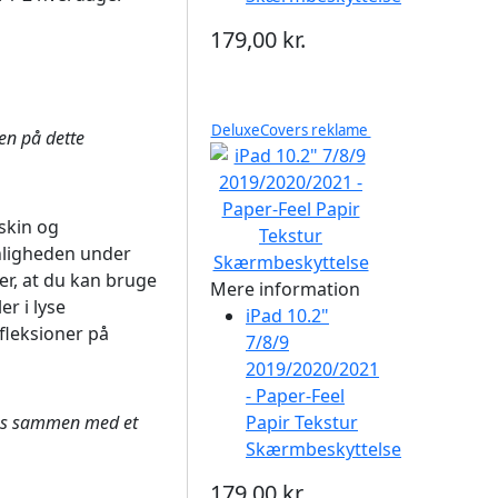
179,00 kr.
DeluxeCovers reklame
en på dette
skin og
ynligheden under
der, at du kan bruge
Mere information
r i lyse
iPad 10.2"
fleksioner på
7/8/9
2019/2020/2021
- Paper-Feel
es sammen med et
Papir Tekstur
Skærmbeskyttelse
179,00 kr.