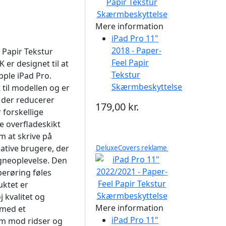
Mere information
iPad Pro 11"
2018 - Paper-
 Papir Tekstur
Feel Papir
r designet til at
Tekstur
ple iPad Pro.
Skærmbeskyttelse
til modellen og er
 der reducerer
179,00 kr.
forskellige
e overfladeskikt
m at skrive på
reative brugere, der
DeluxeCovers reklame
gneoplevelse. Den
berøring føles
uktet er
j kvalitet og
Mere information
med et
iPad Pro 11"
rm mod ridser og