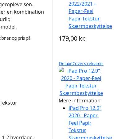
2022/2021 -
eroplevelsen.
Paper-Feel
sker en kombination
Papir Tekstur
urlig
Skærmbeskyttelse
0-model.
179,00 kr.
ioner og pris på
DeluxeCovers reklame
Mere information
 Tekstur
iPad Pro 12.9"
2020 - Paper-
Feel Papir
Tekstur
d: 1-2 hverdage.
Skærmbeskyttelse