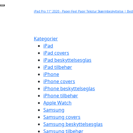
iPad Pro 11" 2020 - Paper-Feel Papir Tekstur Skærmbeskyttelse | Bed
Kategorier
iPad
iPad covers
iPad beskyttelsesglas
iPad tilbehør
iPhone
iPhone covers
iPhone beskyttelseglas
iPhone tilbehør
Apple Watch
Samsung
Samsung covers
Samsung beskyttelsesglas
Samsung tilbehør