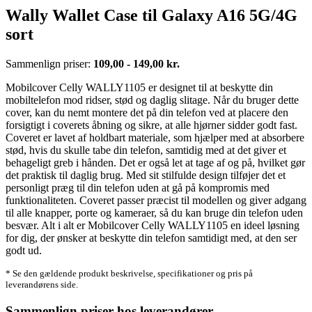
Wally Wallet Case til Galaxy A16 5G/4G
sort
Sammenlign priser:
109,00 - 149,00 kr.
Mobilcover Celly WALLY1105 er designet til at beskytte din
mobiltelefon mod ridser, stød og daglig slitage. Når du bruger dette
cover, kan du nemt montere det på din telefon ved at placere den
forsigtigt i coverets åbning og sikre, at alle hjørner sidder godt fast.
Coveret er lavet af holdbart materiale, som hjælper med at absorbere
stød, hvis du skulle tabe din telefon, samtidig med at det giver et
behageligt greb i hånden. Det er også let at tage af og på, hvilket gør
det praktisk til daglig brug. Med sit stilfulde design tilføjer det et
personligt præg til din telefon uden at gå på kompromis med
funktionaliteten. Coveret passer præcist til modellen og giver adgang
til alle knapper, porte og kameraer, så du kan bruge din telefon uden
besvær. Alt i alt er Mobilcover Celly WALLY1105 en ideel løsning
for dig, der ønsker at beskytte din telefon samtidigt med, at den ser
godt ud.
* Se den gældende produkt beskrivelse, specifikationer og pris på
leverandørens side.
Sammenlign priser hos leverandører