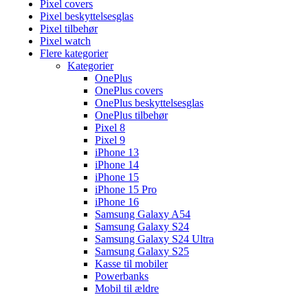
Pixel covers
Pixel beskyttelsesglas
Pixel tilbehør
Pixel watch
Flere kategorier
Kategorier
OnePlus
OnePlus covers
OnePlus beskyttelsesglas
OnePlus tilbehør
Pixel 8
Pixel 9
iPhone 13
iPhone 14
iPhone 15
iPhone 15 Pro
iPhone 16
Samsung Galaxy A54
Samsung Galaxy S24
Samsung Galaxy S24 Ultra
Samsung Galaxy S25
Kasse til mobiler
Powerbanks
Mobil til ældre