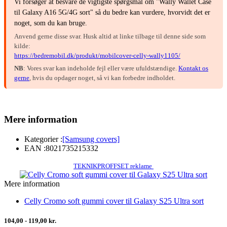
Vi forsøger at besvare de vigtigste spørgsmål om "Wally Wallet Case
til Galaxy A16 5G/4G sort" så du bedre kan vurdere, hvorvidt det er
noget, som du kan bruge.
Anvend gerne disse svar. Husk altid at linke tilbage til denne side som
kilde:
https://bedremobil.dk/produkt/mobilcover-celly-wally1105/
NB
: Vores svar kan indeholde fejl eller være ufuldstændige.
Kontakt os
gerne
, hvis du opdager noget, så vi kan forbedre indholdet.
Mere information
Kategorier :
[Samsung covers]
EAN :
8021735215332
TEKNIKPROFFSET reklame
Mere information
Celly Cromo soft gummi cover til Galaxy S25 Ultra sort
104,00 - 119,00 kr.