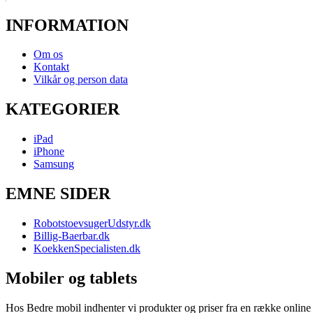
INFORMATION
Om os
Kontakt
Vilkår og person data
KATEGORIER
iPad
iPhone
Samsung
EMNE SIDER
RobotstoevsugerUdstyr.dk
Billig-Baerbar.dk
KoekkenSpecialisten.dk
Mobiler og tablets
Hos Bedre mobil indhenter vi produkter og priser fra en række online b