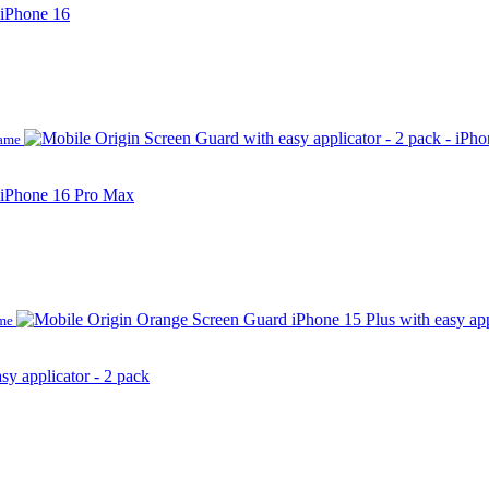
 iPhone 16
lame
- iPhone 16 Pro Max
ame
y applicator - 2 pack