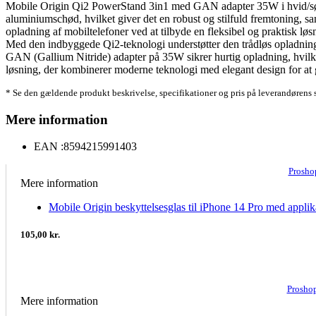
Mobile Origin Qi2 PowerStand 3in1 med GAN adapter 35W i hvid/sølv e
aluminiumschød, hvilket giver det en robust og stilfuld fremtoning, sa
opladning af mobiltelefoner ved at tilbyde en fleksibel og praktisk løs
Med den indbyggede Qi2-teknologi understøtter den trådløs opladning,
GAN (Gallium Nitride) adapter på 35W sikrer hurtig opladning, hvilket 
løsning, der kombinerer moderne teknologi med elegant design for at g
* Se den gældende produkt beskrivelse, specifikationer og pris på leverandørens 
Mere information
EAN :
8594215991403
Prosho
Mere information
Mobile Origin beskyttelsesglas til iPhone 14 Pro med applika
105,00 kr.
Prosho
Mere information