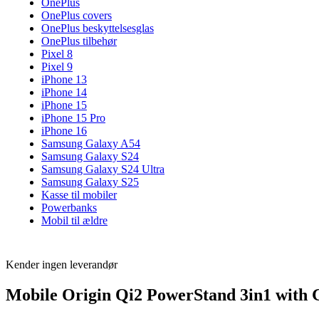
OnePlus
OnePlus covers
OnePlus beskyttelsesglas
OnePlus tilbehør
Pixel 8
Pixel 9
iPhone 13
iPhone 14
iPhone 15
iPhone 15 Pro
iPhone 16
Samsung Galaxy A54
Samsung Galaxy S24
Samsung Galaxy S24 Ultra
Samsung Galaxy S25
Kasse til mobiler
Powerbanks
Mobil til ældre
Kender ingen leverandør
Mobile Origin Qi2 PowerStand 3in1 with 