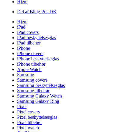
Hjem
Del af Billig Pris DK
Hjem
iPad
iPad covers
iPad beskyttelsesglas
iPad tilbehør
iPhone
iPhone covers
iPhone beskyttelseglas
iPhone tilbehør
Apple Watch
Samsung
Samsung covers
Samsung beskyttelsesglas
Samsung tilbehør
Samsung Galaxy Watch
Samsung Galaxy Ring
Pixel
Pixel covers
Pixel beskyttelsesglas
Pixel tilbehør
Pixel watch