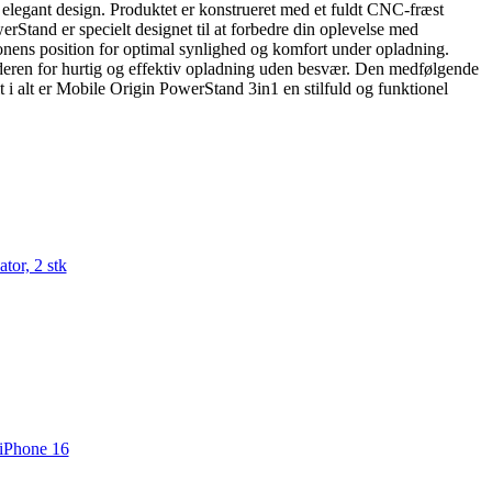
legant design. Produktet er konstrueret med et fuldt CNC-fræst
rStand er specielt designet til at forbedre din oplevelse med
lefonens position for optimal synlighed og komfort under opladning.
anderen for hurtig og effektiv opladning uden besvær. Den medfølgende
t i alt er Mobile Origin PowerStand 3in1 en stilfuld og funktionel