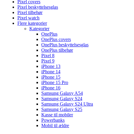
Pixel covers
Pixel beskyttelsesglas
Pixel tilbehør
Pixel watch
Flere kategorier
Kategorier
OnePlus
OnePlus covers
OnePlus beskyttelsesglas
OnePlus tilbehør
Pixel 8
Pixel 9
iPhone 13
iPhone 14
iPhone 15
iPhone 15 Pro
iPhone 16
Samsung Galaxy A54
Samsung Galaxy S24
Samsung Galaxy S24 Ultra
Samsung Galaxy S25
Kasse til mobiler
Powerbanks
Mobil til ældre