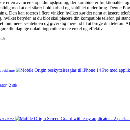
r en avanceret opladningsløsning, der kombinerer funktionalitet og e
mtidig med at det sikrer holdbarhed og stabilitet under brug. Denne Powe
ning. Den kan roteres i flere vinkler, hvilket gør det nemt at justere te
 hvilket betyder, at du blot skal placere din kompatible telefon på st
minimerer ventetiden og giver dig mere tid til at bruge din telefon. Al
øre din daglige opladningsrutine mere enkel og effektiv.
side.
p reklame
tor, 2 stk
p reklame