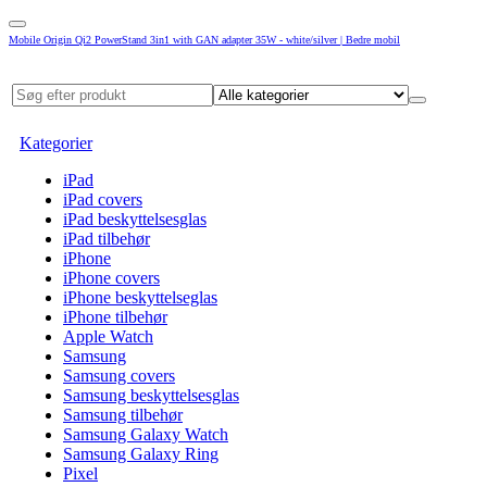
Mobile Origin Qi2 PowerStand 3in1 with GAN adapter 35W - white/silver | Bedre mobil
Kategorier
iPad
iPad covers
iPad beskyttelsesglas
iPad tilbehør
iPhone
iPhone covers
iPhone beskyttelseglas
iPhone tilbehør
Apple Watch
Samsung
Samsung covers
Samsung beskyttelsesglas
Samsung tilbehør
Samsung Galaxy Watch
Samsung Galaxy Ring
Pixel