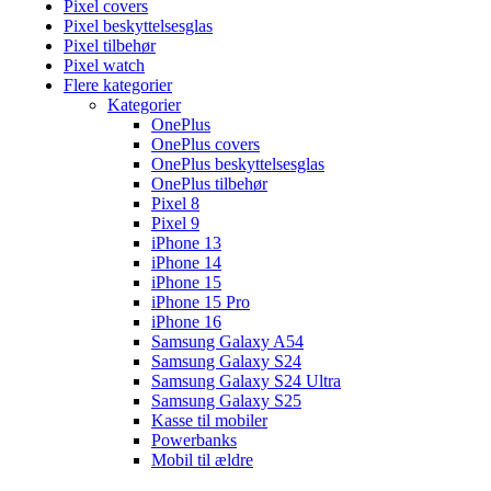
Pixel covers
Pixel beskyttelsesglas
Pixel tilbehør
Pixel watch
Flere kategorier
Kategorier
OnePlus
OnePlus covers
OnePlus beskyttelsesglas
OnePlus tilbehør
Pixel 8
Pixel 9
iPhone 13
iPhone 14
iPhone 15
iPhone 15 Pro
iPhone 16
Samsung Galaxy A54
Samsung Galaxy S24
Samsung Galaxy S24 Ultra
Samsung Galaxy S25
Kasse til mobiler
Powerbanks
Mobil til ældre