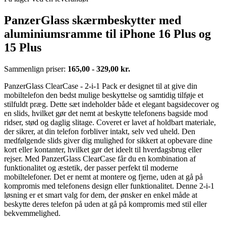
PanzerGlass skærmbeskytter med
aluminiumsramme til iPhone 16 Plus og
15 Plus
Sammenlign priser:
165,00 - 329,00 kr.
PanzerGlass ClearCase - 2-i-1 Pack er designet til at give din
mobiltelefon den bedst mulige beskyttelse og samtidig tilføje et
stilfuldt præg. Dette sæt indeholder både et elegant bagsidecover og
en slids, hvilket gør det nemt at beskytte telefonens bagside mod
ridser, stød og daglig slitage. Coveret er lavet af holdbart materiale,
der sikrer, at din telefon forbliver intakt, selv ved uheld. Den
medfølgende slids giver dig mulighed for sikkert at opbevare dine
kort eller kontanter, hvilket gør det ideelt til hverdagsbrug eller
rejser. Med PanzerGlass ClearCase får du en kombination af
funktionalitet og æstetik, der passer perfekt til moderne
mobiltelefoner. Det er nemt at montere og fjerne, uden at gå på
kompromis med telefonens design eller funktionalitet. Denne 2-i-1
løsning er et smart valg for dem, der ønsker en enkel måde at
beskytte deres telefon på uden at gå på kompromis med stil eller
bekvemmelighed.