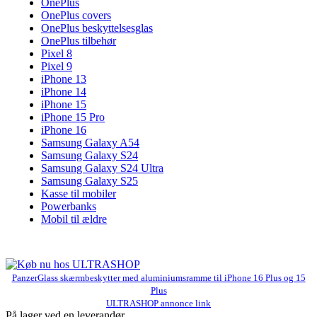
OnePlus
OnePlus covers
OnePlus beskyttelsesglas
OnePlus tilbehør
Pixel 8
Pixel 9
iPhone 13
iPhone 14
iPhone 15
iPhone 15 Pro
iPhone 16
Samsung Galaxy A54
Samsung Galaxy S24
Samsung Galaxy S24 Ultra
Samsung Galaxy S25
Kasse til mobiler
Powerbanks
Mobil til ældre
PanzerGlass skærmbeskytter med aluminiumsramme til iPhone 16 Plus og 15
Plus
ULTRASHOP annonce link
På lager ved en leverandør