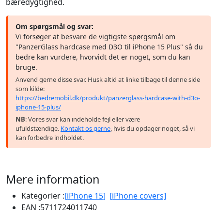
bæredygtighed.
Om spørgsmål og svar:
Vi forsøger at besvare de vigtigste spørgsmål om
"PanzerGlass hardcase med D3O til iPhone 15 Plus" så du
bedre kan vurdere, hvorvidt det er noget, som du kan
bruge.
Anvend gerne disse svar. Husk altid at linke tilbage til denne side
som kilde:
https://bedremobil.dk/produkt/panzerglass-hardcase-with-d3o-
iphone-15-plus/
NB
: Vores svar kan indeholde fejl eller være
ufuldstændige.
Kontakt os gerne
, hvis du opdager noget, så vi
kan forbedre indholdet.
Mere information
Kategorier :
[iPhone 15]
[iPhone covers]
EAN :
5711724011740