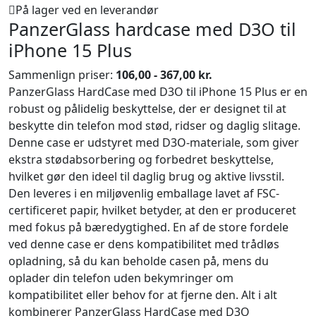
På lager ved en leverandør
PanzerGlass hardcase med D3O til
iPhone 15 Plus
Sammenlign priser:
106,00 - 367,00 kr.
PanzerGlass HardCase med D3O til iPhone 15 Plus er en
robust og pålidelig beskyttelse, der er designet til at
beskytte din telefon mod stød, ridser og daglig slitage.
Denne case er udstyret med D3O-materiale, som giver
ekstra stødabsorbering og forbedret beskyttelse,
hvilket gør den ideel til daglig brug og aktive livsstil.
Den leveres i en miljøvenlig emballage lavet af FSC-
certificeret papir, hvilket betyder, at den er produceret
med fokus på bæredygtighed. En af de store fordele
ved denne case er dens kompatibilitet med trådløs
opladning, så du kan beholde casen på, mens du
oplader din telefon uden bekymringer om
kompatibilitet eller behov for at fjerne den. Alt i alt
kombinerer PanzerGlass HardCase med D3O