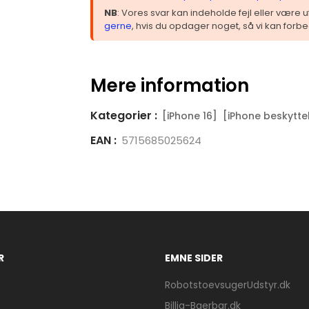
NB
: Vores svar kan indeholde fejl eller være
gerne
, hvis du opdager noget, så vi kan forbe
Mere information
Kategorier :
[iPhone 16]
[iPhone beskytte
EAN :
5715685025624
R
EMNE SIDER
RobotstoevsugerUdstyr.dk
Billig-Baerbar.dk