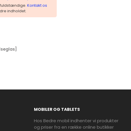
 ufuldstændige.
Kontakt os
dre indholdet.
lseglas]
MOBILER OG TABLETS
Hos Bedre mobil indhenter vi produkter
og priser fra en række online butikker