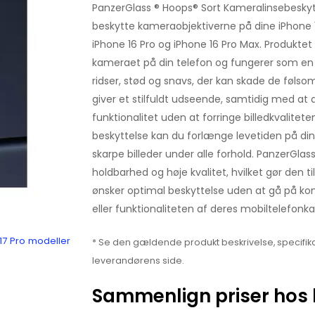
PanzerGlass ® Hoops® Sort Kameralinsebeskytte
beskytte kameraobjektiverne på dine iPhone 1
iPhone 16 Pro og iPhone 16 Pro Max. Produkt
kameraet på din telefon og fungerer som en 
ridser, stød og snavs, der kan skade de følso
giver et stilfuldt udseende, samtidig med at
funktionalitet uden at forringe billedkvalite
beskyttelse kan du forlænge levetiden på din
skarpe billeder under alle forhold. PanzerGlas
holdbarhed og høje kvalitet, hvilket gør den ti
ønsker optimal beskyttelse uden at gå på 
eller funktionaliteten af deres mobiltelefonk
17 Pro modeller
* Se den gældende produkt beskrivelse, specifika
leverandørens side.
Sammenlign priser hos 