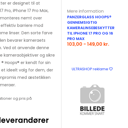
r er designet til at
7 Pro, iPhone 17 Pro Max,
Mere information
PANZERGLASS HOOPS®
et monteres nemt over
GENNEMSIGTIG
effektiv barriere mod
KAMERALINSEBESKYTTER
mme linser. Den sorte farve
TIL IPHONE 17 PRO OG 16
PRO MAX
 den bevarer kameraets
103,00 - 149,00 kr.
ten. Ved at anvende denne
e kameraobjektiver og sikre
s ® Hoops® er kendt for sin
ULTRASHOP reklame
l et ideelt valg for dem, der
kompromis med æstetikken
ameraer.
tioner og pris på
leverandører