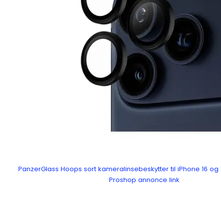
PanzerGlass Hoops sort kameralinsebeskytter til iPhone 16 og 
Proshop annonce link