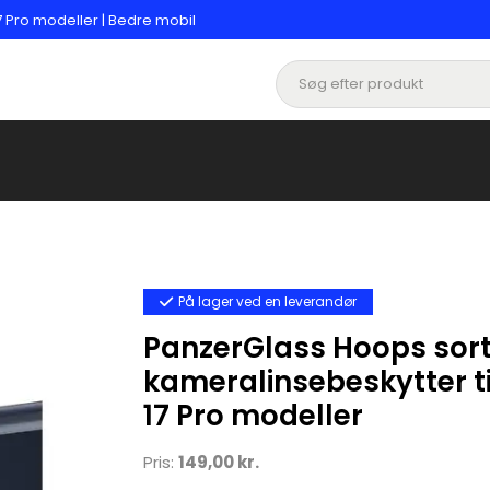
7 Pro modeller | Bedre mobil
På lager ved en leverandør
PanzerGlass Hoops sor
kameralinsebeskytter ti
17 Pro modeller
Pris:
149,00 kr.