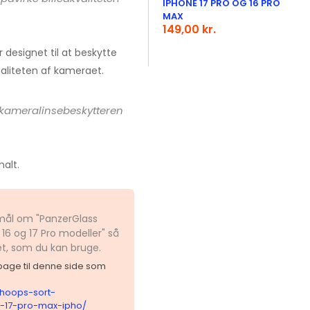
IPHONE 17 PRO OG 16 PRO
MAX
149,00 kr.
 designet til at beskytte
onaliteten af kameraet.
 kameralinsebeskytteren
alt.
smål om "PanzerGlass
16 og 17 Pro modeller" så
et, som du kan bruge.
ilbage til denne side som
-hoops-sort-
e-17-pro-max-ipho/