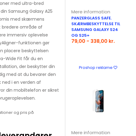
foner med ultra-bred
ve din Samsung Galaxy A25
Mere information
PANZERGLASS SAFE.
promis med skærmens
SKÆRMBESKYTTELSE TIL
t bredere område af
SAMSUNG GALAXY S24
ere immersiv oplevelse
OG S25+
79,00 - 338,00 kr.
syAligner-funktionen gør
an placere beskyttelsen
ra-Wide Fit får du en
allation, der beskytter din
Proshop reklame
dig med at du bevarer den
k ned i en verden af
or din mobiltelefon er sikret
rugeroplevelsen.
tioner og pris på
Mere information
leverandører