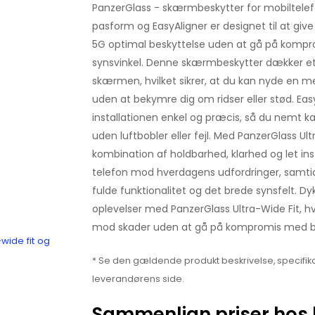
PanzerGlass - skærmbeskytter for mobiltele
pasform og EasyAligner er designet til at gi
5G optimal beskyttelse uden at gå på kom
synsvinkel. Denne skærmbeskytter dækker e
skærmen, hvilket sikrer, at du kan nyde en m
uden at bekymre dig om ridser eller stød. Ea
installationen enkel og præcis, så du nemt k
uden luftbobler eller fejl. Med PanzerGlass Ult
kombination af holdbarhed, klarhed og let inst
telefon mod hverdagens udfordringer, samti
fulde funktionalitet og det brede synsfelt. Dy
oplevelser med PanzerGlass Ultra-Wide Fit, hv
mod skader uden at gå på kompromis med b
wide fit og
* Se den gældende produkt beskrivelse, specifika
leverandørens side.
Sammenlign priser hos 