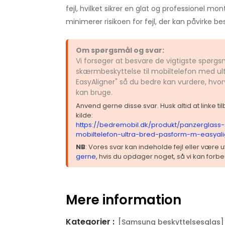
fejl, hvilket sikrer en glat og professionel mo
minimerer risikoen for fejl, der kan påvirke bes
Om spørgsmål og svar:
Vi forsøger at besvare de vigtigste spørg
skærmbeskyttelse til mobiltelefon med ult
EasyAligner" så du bedre kan vurdere, hvor
kan bruge.
Anvend gerne disse svar. Husk altid at linke t
kilde:
https://bedremobil.dk/produkt/panzerglass
mobiltelefon-ultra-bred-pasform-m-easyali
NB
: Vores svar kan indeholde fejl eller være
gerne
, hvis du opdager noget, så vi kan forbe
Mere information
Kategorier :
[Samsung beskyttelsesglas]