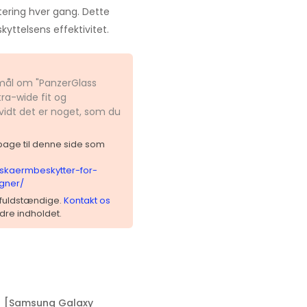
ntering hver gang. Dette
kyttelsens effektivitet.
smål om "PanzerGlass
ra-wide fit og
vidt det er noget, som du
ilbage til denne side som
-skaermbeskytter-for-
gner/
 ufuldstændige.
Kontakt os
dre indholdet.
[Samsung Galaxy