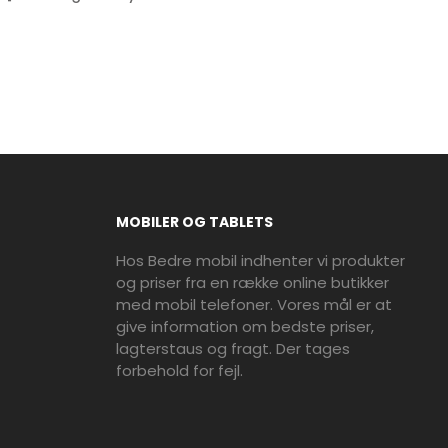
MOBILER OG TABLETS
Hos Bedre mobil indhenter vi produkter
og priser fra en række online butikker
med mobil telefoner. Vores mål er at
give information om bedste priser,
lagterstaus og fragt. Der tages
forbehold for fejl.