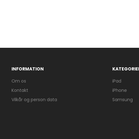
INFORMATION
KATEGORIE
Om os
iPad
Kontakt
iPhone
Vilkår og person data
Samsung