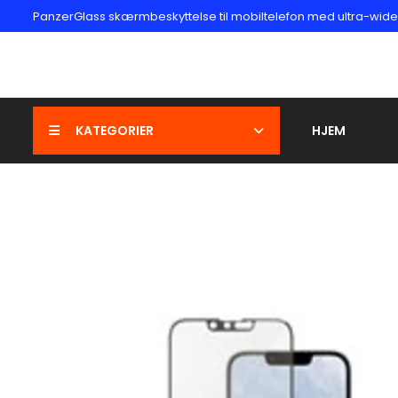
PanzerGlass skærmbeskyttelse til mobiltelefon med ultra-wide f
KATEGORIER
HJEM