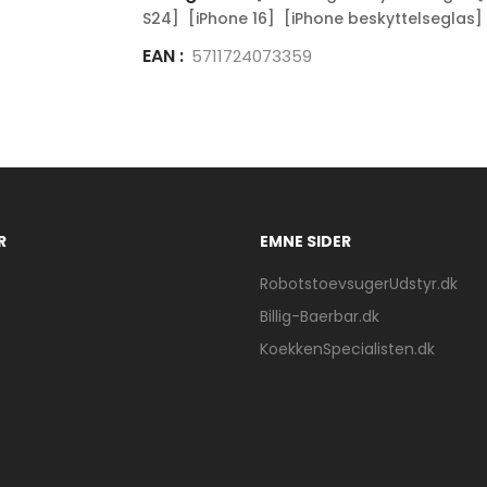
S24]
[iPhone 16]
[iPhone beskyttelseglas]
EAN :
5711724073359
R
EMNE SIDER
RobotstoevsugerUdstyr.dk
Billig-Baerbar.dk
KoekkenSpecialisten.dk