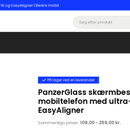
it og EasyAligner | Bedre mobil
På lager ved en leverandør
PanzerGlass skærmbesky
mobiltelefon med ultra-
EasyAligner
Sammenlign priser:
109,00 - 259,00 kr.