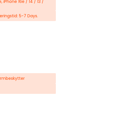
iPhone 16e / 14 / 13 /
veringstid: 5-7 Days.
kærmbeskytter