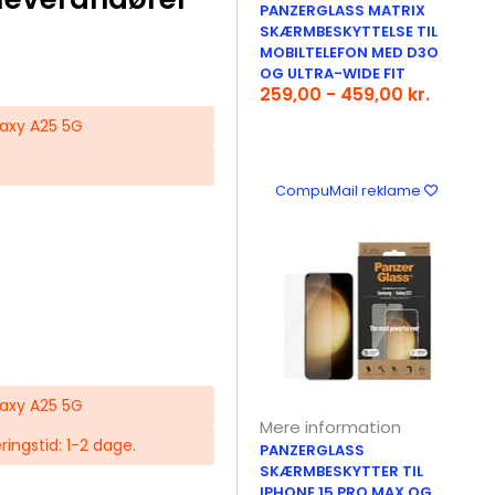
PANZERGLASS MATRIX
SKÆRMBESKYTTELSE TIL
MOBILTELEFON MED D3O
OG ULTRA-WIDE FIT
259,00 - 459,00 kr.
axy A25 5G
CompuMail reklame
axy A25 5G
Mere information
eringstid: 1-2 dage.
PANZERGLASS
SKÆRMBESKYTTER TIL
IPHONE 15 PRO MAX OG