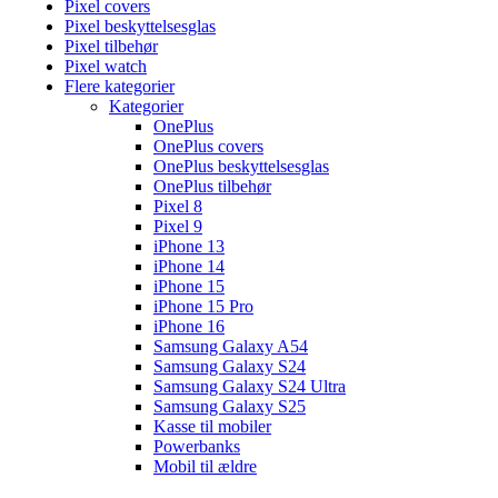
Pixel covers
Pixel beskyttelsesglas
Pixel tilbehør
Pixel watch
Flere kategorier
Kategorier
OnePlus
OnePlus covers
OnePlus beskyttelsesglas
OnePlus tilbehør
Pixel 8
Pixel 9
iPhone 13
iPhone 14
iPhone 15
iPhone 15 Pro
iPhone 16
Samsung Galaxy A54
Samsung Galaxy S24
Samsung Galaxy S24 Ultra
Samsung Galaxy S25
Kasse til mobiler
Powerbanks
Mobil til ældre