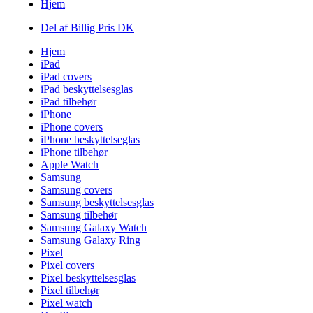
Hjem
Del af Billig Pris DK
Hjem
iPad
iPad covers
iPad beskyttelsesglas
iPad tilbehør
iPhone
iPhone covers
iPhone beskyttelseglas
iPhone tilbehør
Apple Watch
Samsung
Samsung covers
Samsung beskyttelsesglas
Samsung tilbehør
Samsung Galaxy Watch
Samsung Galaxy Ring
Pixel
Pixel covers
Pixel beskyttelsesglas
Pixel tilbehør
Pixel watch