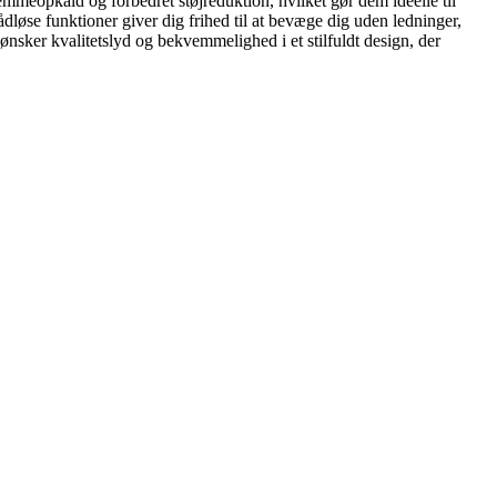
mmeopkald og forbedret støjreduktion, hvilket gør dem ideelle til
dløse funktioner giver dig frihed til at bevæge dig uden ledninger,
ønsker kvalitetslyd og bekvemmelighed i et stilfuldt design, der