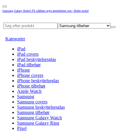
Samsung Galaxy Buds3 FE trådløse ægte øretelefoner sort | Bedre mobil
Kategorier
iPad
iPad covers
iPad beskyttelsesglas
iPad tilbehør
iPhone
iPhone covers
iPhone beskyttelseglas
iPhone tilbehør
Apple Watch
Samsung
Samsung covers
Samsung beskyttelsesglas
Samsung tilbehør
Samsung Galaxy Watch
Samsung Galaxy Ring
Pixel