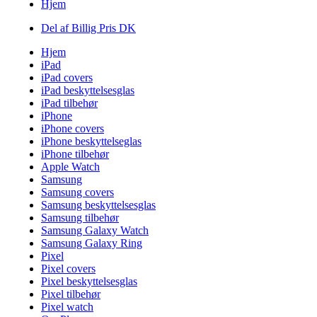
Hjem
Del af Billig Pris DK
Hjem
iPad
iPad covers
iPad beskyttelsesglas
iPad tilbehør
iPhone
iPhone covers
iPhone beskyttelseglas
iPhone tilbehør
Apple Watch
Samsung
Samsung covers
Samsung beskyttelsesglas
Samsung tilbehør
Samsung Galaxy Watch
Samsung Galaxy Ring
Pixel
Pixel covers
Pixel beskyttelsesglas
Pixel tilbehør
Pixel watch