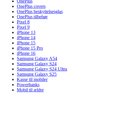
OnePlus
OnePlus covers
OnePlus beskyttelsesglas
OnePlus tilbehør
Pixel 8
Pixel 9
iPhone 13
iPhone 14
iPhone 15
iPhone 15 Pro
iPhone 16
Samsung Galaxy A54
Samsung Galaxy S24
Samsung Galaxy S24 Ultra
Samsung Galaxy S25
Kasse til mobiler
Powerbanks
Mobil til ældre