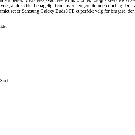
de tilbehør. Med deres avancerede mikrofonteknologi sikrer de klar ste
der, at de sidder behageligt i øret over længere tid uden ubehag. De trå
Samlet set er Samsung Galaxy Buds3 FE et perfekt valg for brugere, der 
side.
Sort