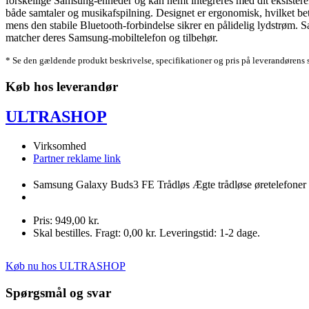
forskellige Samsung-enheder og kan nemt integreres med dit eksisteren
både samtaler og musikafspilning. Designet er ergonomisk, hvilket bety
mens den stabile Bluetooth-forbindelse sikrer en pålidelig lydstrøm. 
matcher deres Samsung-mobiltelefon og tilbehør.
* Se den gældende produkt beskrivelse, specifikationer og pris på leverandørens 
Køb hos leverandør
ULTRASHOP
Virksomhed
Partner reklame link
Samsung Galaxy Buds3 FE Trådløs Ægte trådløse øretelefoner 
Pris: 949,00 kr.
Skal bestilles. Fragt: 0,00 kr. Leveringstid: 1-2 dage.
Køb nu hos ULTRASHOP
Spørgsmål og svar