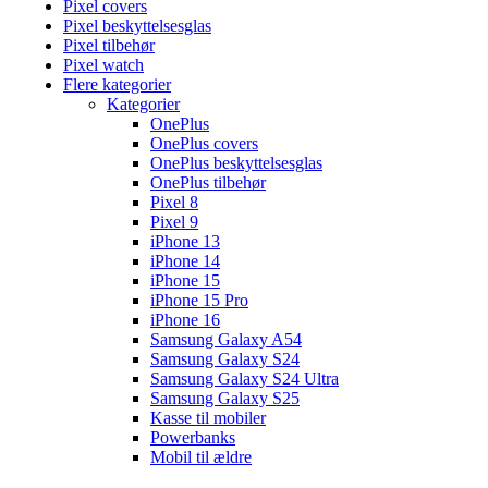
Pixel covers
Pixel beskyttelsesglas
Pixel tilbehør
Pixel watch
Flere kategorier
Kategorier
OnePlus
OnePlus covers
OnePlus beskyttelsesglas
OnePlus tilbehør
Pixel 8
Pixel 9
iPhone 13
iPhone 14
iPhone 15
iPhone 15 Pro
iPhone 16
Samsung Galaxy A54
Samsung Galaxy S24
Samsung Galaxy S24 Ultra
Samsung Galaxy S25
Kasse til mobiler
Powerbanks
Mobil til ældre