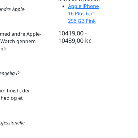
Apple iPhone
andre Apple-
16 Plus 6,7"
256 GB Pink
10419,00 -
t med andre Apple-
10439,00 kr.
e Watch gennem
mfri
ængelig i?
um finish, der
rhed og et
ofessionelle