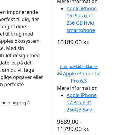
Mere information
Apple iPhone
d en imponerende
16 Plus 6,7"
rfekt til dig, der
256 GB Hvid
ang til dine
smartphone
el til brug med
 Apples økosystem,
10189,00 kr.
se. Med sin
ilfuldt design med
pdateret på det
CompuMail reklame
t om du vil tage
aglige opgaver eller
in perfekte
Mere information
Apple iPhone
17 Pro 6,3"
ioner og pris på
256GB Sølv
9689,00 -
11799,00 kr.