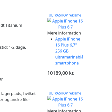
ULTRASHOP reklame
idt Titanium
Mere information
Apple iPhone
16 Plus 6,7"
gstid: 1-2 dage.
256 GB
ultramarineblå
smartphone
10189,00 kr.
l?
agerplads, hvilket
ULTRASHOP reklame
oer og andre filer
Mere information