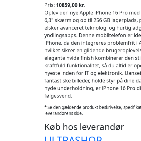
Pris:
10859,00 kr.
Oplev den nye Apple iPhone 16 Pro me
6,3" skærm og op til 256 GB lagerplads, pe
elsker avanceret teknologi og hurtig adg
yndlingsapps. Denne mobiltelefon er ide
iPhone, da den integreres problemfrit i
hvilket sikrer en glidende brugeroplevel
elegante hvide finish kombinerer den st
kraftfuld funktionalitet, så du altid er o
nyeste inden for IT og elektronik. Uanse
fantastiske billeder, holde styr på dine d
nyde underholdning, er iPhone 16 Pro d
følgesvend.
* Se den gældende produkt beskrivelse, specifikat
leverandørens side.
Køb hos leverandør
ULTRASHOP