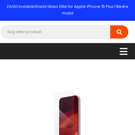
ZAGG InvisibleShield Glass Elite for Apple iPhone 15 Plus | Bedre
mobil