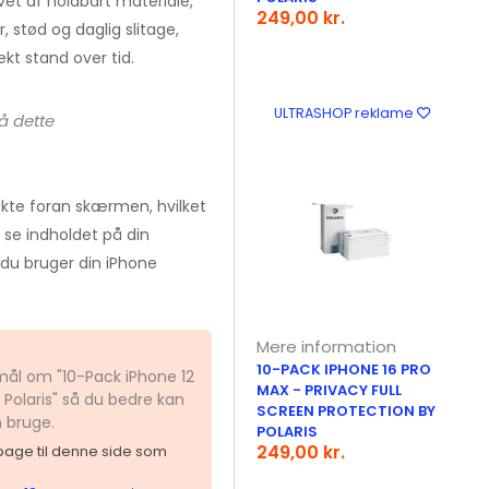
avet af holdbart materiale,
249,00 kr.
, stød og daglig slitage,
kt stand over tid.
ULTRASHOP reklame
å dette
ekte foran skærmen, hvilket
 se indholdet på din
r du bruger din iPhone
Mere information
10-PACK IPHONE 16 PRO
smål om "10-Pack iPhone 12
MAX - PRIVACY FULL
 Polaris" så du bedre kan
SCREEN PROTECTION BY
n bruge.
POLARIS
249,00 kr.
ilbage til denne side som