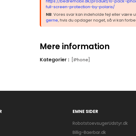
https://bedremobil.dk/produkt/10-pack-iph
full-screen-protection-by-polaris/
NB
: Vores svar kan indeholde fejl eller være
gerne
, hvis du opdager noget, så vi kan forbe
Mere information
Kategorier :
[iPhone]
R
EMNE SIDER
RobotstoevsugerUdstyr.dk
Billig-Baerbar.dk