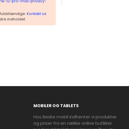
one-12-pro-max-privacy-
 ufuldstændige.
Kontakt os
dre indholdet.
MOBILER OG TABLETS
Hos Bedre mobil indhenter vi produkter
og priser fra en række online butikker