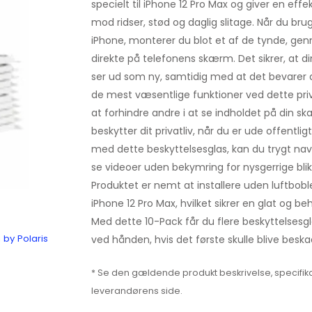
specielt til iPhone 12 Pro Max og giver en ef
mod ridser, stød og daglig slitage. Når du br
iPhone, monterer du blot et af de tynde, gen
direkte på telefonens skærm. Det sikrer, at d
ser ud som ny, samtidig med at det bevarer den
de mest væsentlige funktioner ved dette priv
at forhindre andre i at se indholdet på din sk
beskytter dit privatliv, når du er ude offentlig
med dette beskyttelsesglas, kan du trygt nav
se videoer uden bekymring for nysgerrige bli
Produktet er nemt at installere uden luftboble
iPhone 12 Pro Max, hvilket sikrer en glat og b
Med dette 10-Pack får du flere beskyttelsesgla
 by Polaris
ved hånden, hvis det første skulle blive beskadi
* Se den gældende produkt beskrivelse, specifika
leverandørens side.