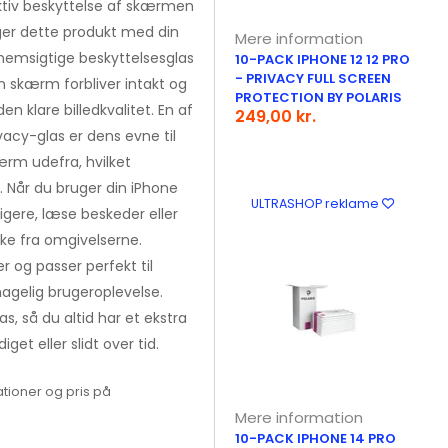
fektiv beskyttelse af skærmen
uger dette produkt med din
Mere information
nemsigtige beskyttelsesglas
10-PACK IPHONE 12 12 PRO
- PRIVACY FULL SCREEN
in skærm forbliver intakt og
PROTECTION BY POLARIS
 klare billedkvalitet. En af
249,00 kr.
acy-glas er dens evne til
ærm udefra, hvilket
t. Når du bruger din iPhone
ULTRASHOP reklame
igere, læse beskeder eller
kke fra omgivelserne.
r og passer perfekt til
ehagelig brugeroplevelse.
s, så du altid har et ekstra
get eller slidt over tid.
tioner og pris på
Mere information
10-PACK IPHONE 14 PRO