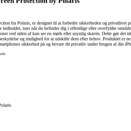
reen Protection by Polaris
ction fra Polaris, er designet til at forbedre sikkerheden og privatlive
indholdet, især når du befinder dig i offentlige eller overfyldte område
oner ved siden af kun ser en mørk eller usynlig skærm. Dette gør det ide
 beskyttelse og mulighed for at udskifte dem efter behov. Produktet er 
martphones sikkerhed på og bevare dit privatliv under brugen af din iP
side.
olaris