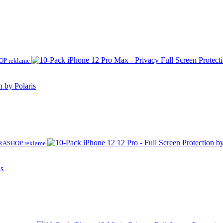
P reklame
n by Polaris
RASHOP reklame
is