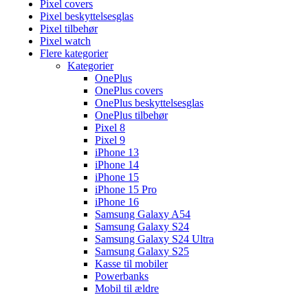
Pixel covers
Pixel beskyttelsesglas
Pixel tilbehør
Pixel watch
Flere kategorier
Kategorier
OnePlus
OnePlus covers
OnePlus beskyttelsesglas
OnePlus tilbehør
Pixel 8
Pixel 9
iPhone 13
iPhone 14
iPhone 15
iPhone 15 Pro
iPhone 16
Samsung Galaxy A54
Samsung Galaxy S24
Samsung Galaxy S24 Ultra
Samsung Galaxy S25
Kasse til mobiler
Powerbanks
Mobil til ældre