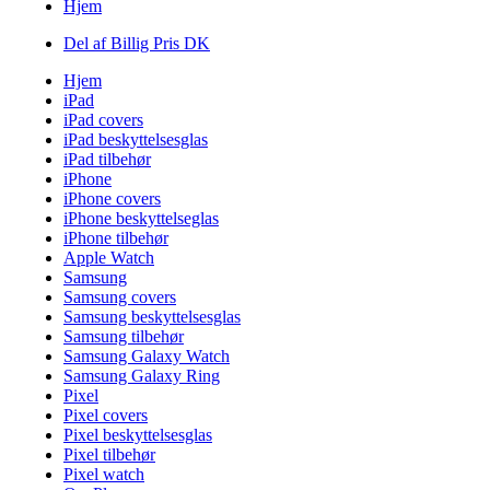
Hjem
Del af Billig Pris DK
Hjem
iPad
iPad covers
iPad beskyttelsesglas
iPad tilbehør
iPhone
iPhone covers
iPhone beskyttelseglas
iPhone tilbehør
Apple Watch
Samsung
Samsung covers
Samsung beskyttelsesglas
Samsung tilbehør
Samsung Galaxy Watch
Samsung Galaxy Ring
Pixel
Pixel covers
Pixel beskyttelsesglas
Pixel tilbehør
Pixel watch