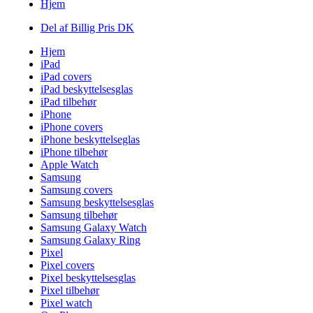
Hjem
Del af Billig Pris DK
Hjem
iPad
iPad covers
iPad beskyttelsesglas
iPad tilbehør
iPhone
iPhone covers
iPhone beskyttelseglas
iPhone tilbehør
Apple Watch
Samsung
Samsung covers
Samsung beskyttelsesglas
Samsung tilbehør
Samsung Galaxy Watch
Samsung Galaxy Ring
Pixel
Pixel covers
Pixel beskyttelsesglas
Pixel tilbehør
Pixel watch