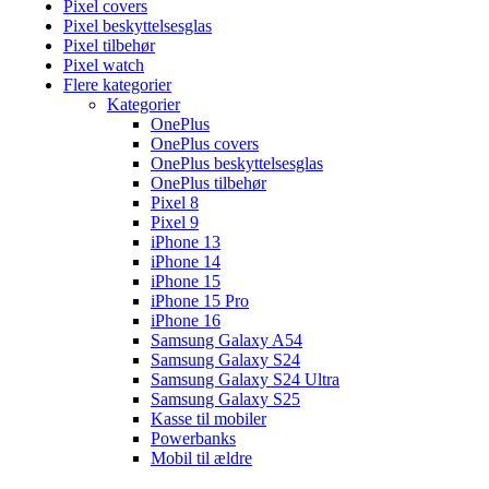
Pixel covers
Pixel beskyttelsesglas
Pixel tilbehør
Pixel watch
Flere kategorier
Kategorier
OnePlus
OnePlus covers
OnePlus beskyttelsesglas
OnePlus tilbehør
Pixel 8
Pixel 9
iPhone 13
iPhone 14
iPhone 15
iPhone 15 Pro
iPhone 16
Samsung Galaxy A54
Samsung Galaxy S24
Samsung Galaxy S24 Ultra
Samsung Galaxy S25
Kasse til mobiler
Powerbanks
Mobil til ældre