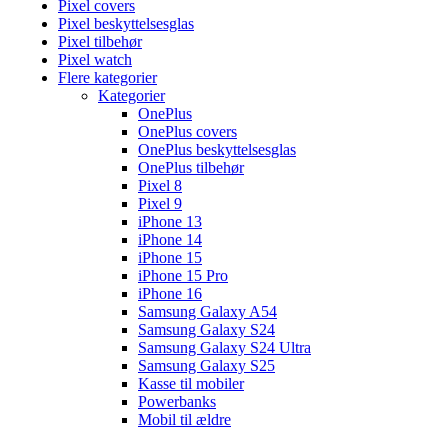
Pixel covers
Pixel beskyttelsesglas
Pixel tilbehør
Pixel watch
Flere kategorier
Kategorier
OnePlus
OnePlus covers
OnePlus beskyttelsesglas
OnePlus tilbehør
Pixel 8
Pixel 9
iPhone 13
iPhone 14
iPhone 15
iPhone 15 Pro
iPhone 16
Samsung Galaxy A54
Samsung Galaxy S24
Samsung Galaxy S24 Ultra
Samsung Galaxy S25
Kasse til mobiler
Powerbanks
Mobil til ældre