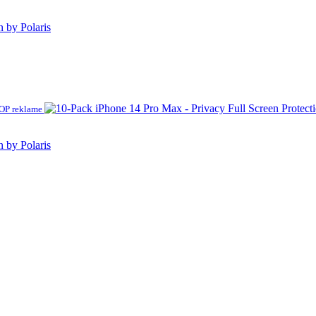
n by Polaris
P reklame
n by Polaris