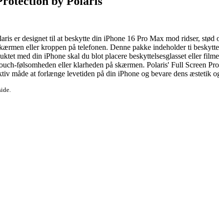
rotection by Polaris
ris er designet til at beskytte din iPhone 16 Pro Max mod ridser, stød
ærmen eller kroppen på telefonen. Denne pakke indeholder ti beskyttelse
roduktet med din iPhone skal du blot placere beskyttelsesglasset eller f
ch-følsomheden eller klarheden på skærmen. Polaris' Full Screen Protecti
ktiv måde at forlænge levetiden på din iPhone og bevare dens æstetik og
side.