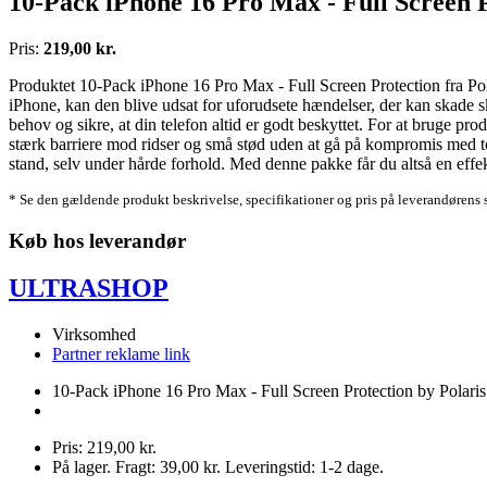
10-Pack iPhone 16 Pro Max - Full Screen P
Pris:
219,00 kr.
Produktet 10-Pack iPhone 16 Pro Max - Full Screen Protection fra Pola
iPhone, kan den blive udsat for uforudsete hændelser, der kan skade sk
behov og sikre, at din telefon altid er godt beskyttet. For at bruge p
stærk barriere mod ridser og små stød uden at gå på kompromis med tou
stand, selv under hårde forhold. Med denne pakke får du altså en effe
* Se den gældende produkt beskrivelse, specifikationer og pris på leverandørens 
Køb hos leverandør
ULTRASHOP
Virksomhed
Partner reklame link
10-Pack iPhone 16 Pro Max - Full Screen Protection by Polaris
Pris: 219,00 kr.
På lager. Fragt: 39,00 kr. Leveringstid: 1-2 dage.