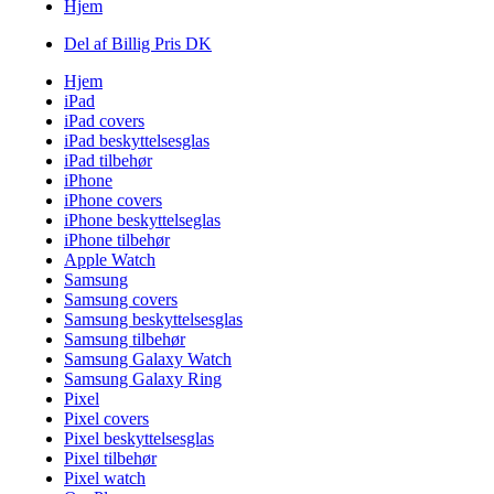
Hjem
Del af Billig Pris DK
Hjem
iPad
iPad covers
iPad beskyttelsesglas
iPad tilbehør
iPhone
iPhone covers
iPhone beskyttelseglas
iPhone tilbehør
Apple Watch
Samsung
Samsung covers
Samsung beskyttelsesglas
Samsung tilbehør
Samsung Galaxy Watch
Samsung Galaxy Ring
Pixel
Pixel covers
Pixel beskyttelsesglas
Pixel tilbehør
Pixel watch